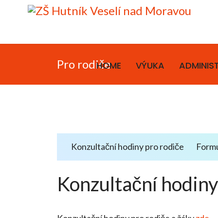
Pro rodiče
HOME
VÝUKA
ADMINIS
Konzultační hodiny pro rodiče
Formu
Konzultační hodiny
Konzultační hodiny pro rodiče a žáky
zde