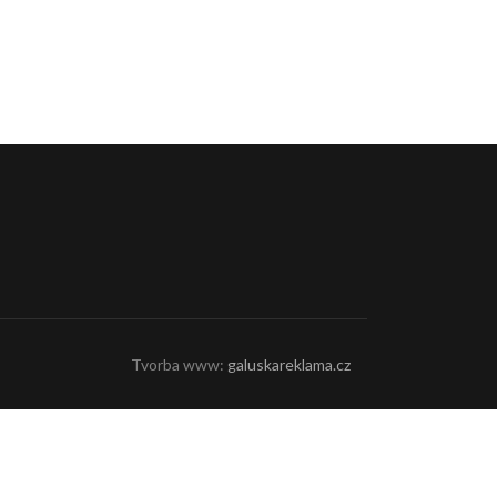
Tvorba www:
galuskareklama.cz