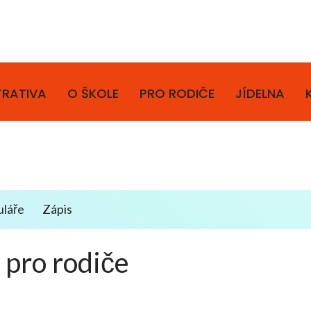
TRATIVA
O ŠKOLE
PRO RODIČE
JÍDELNA
láře
Zápis
 pro rodiče