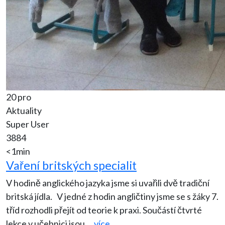
20 pro
Aktuality
Super User
3884
<1min
Vaření britských specialit
V hodině anglického jazyka jsme si uvařili dvě tradiční
britská jídla. V jedné z hodin angličtiny jsme se s žáky 7.
tříd rozhodli přejít od teorie k praxi. Součástí čtvrté
lekce v učebnici jsou
...
více..