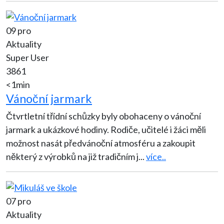
09 pro
Aktuality
Super User
3861
<1min
Vánoční jarmark
Čtvrtletní třídní schůzky byly obohaceny o vánoční
jarmark a ukázkové hodiny. Rodiče, učitelé i žáci měli
možnost nasát předvánoční atmosféru a zakoupit
některý z výrobků na již tradičním j
...
více..
07 pro
Aktuality