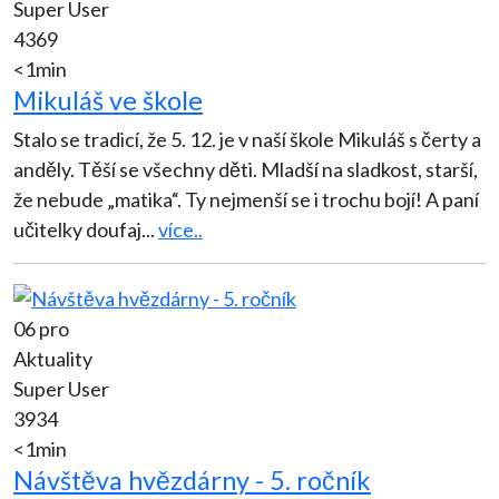
Super User
4369
<1min
Mikuláš ve škole
Stalo se tradicí, že 5. 12. je v naší škole Mikuláš s čerty a
anděly. Těší se všechny děti. Mladší na sladkost, starší,
že nebude „matika“. Ty nejmenší se i trochu bojí! A paní
učitelky doufaj
...
více..
06 pro
Aktuality
Super User
3934
<1min
Návštěva hvězdárny - 5. ročník