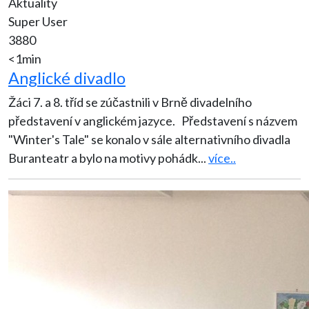
Aktuality
Super User
3880
<1min
Anglické divadlo
Žáci 7. a 8. tříd se zúčastnili v Brně divadelního
představení v anglickém jazyce. Představení s názvem
"Winter's Tale" se konalo v sále alternativního divadla
Buranteatr a bylo na motivy pohádk
...
více..