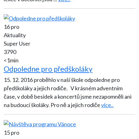
16 pro
Aktuality
Super User
3790
<1min
Odpoledne pro předškoláky
15. 12. 2016 proběhlo v naší škole odpoledne pro
předškoláky a jejich rodiče. V krásném adventním
čase, v době besídek a koncertů jsme nezapomněli ani
na budoucí školáky. Pro ně a jejich rodiče
více..
15 pro