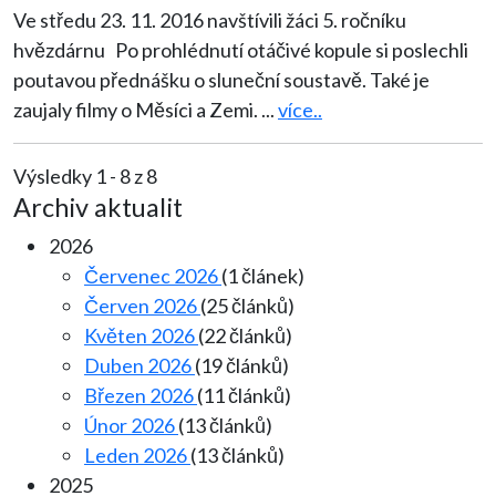
Ve středu 23. 11. 2016 navštívili žáci 5. ročníku
hvězdárnu Po prohlédnutí otáčivé kopule si poslechli
poutavou přednášku o sluneční soustavě. Také je
zaujaly filmy o Měsíci a Zemi.
...
více..
Výsledky 1 - 8 z 8
Archiv aktualit
2026
Červenec 2026
(1 článek)
Červen 2026
(25 článků)
Květen 2026
(22 článků)
Duben 2026
(19 článků)
Březen 2026
(11 článků)
Únor 2026
(13 článků)
Leden 2026
(13 článků)
2025