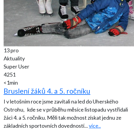
13 pro
Aktuality
Super User
4251
<1min
Bruslení žáků 4. a 5. ročníku
I v letošním roce jsme zavítali na led do Uherského
Ostrohu, kde se v průběhu měsíce listopadu vystřídali
žáci 4. a 5. ročníku. Měli tak možnost získat jednu ze
základních sportovních dovedností
...
více..