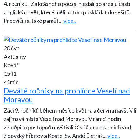
4. ročníku. Za krásného počasí hledali po areálu části
anglických vět, které měli potom poskládat do sešitů.
Procvičili si také pamět
...
více..
20 čvn
Aktuality
Kovář
1541
<1min
Deváté ročníky na prohlídce Veselí nad
Moravou
Žáci 9. ročníků během měsíce května a června navštívili
zajímavá místa Veselí nad Moravou V rámci hodin
zeměpisu postupně navštívili Čističku odpadních vod,
židovský hřbitov a Kostel Sv. Andělů stráž
...
více..