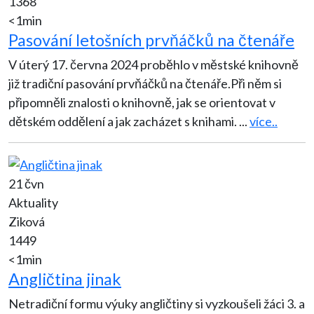
1368
<1min
Pasování letošních prvňáčků na čtenáře
V úterý 17. června 2024 proběhlo v městské knihovně
již tradiční pasování prvňáčků na čtenáře.Při něm si
připomněli znalosti o knihovně, jak se orientovat v
dětském oddělení a jak zacházet s knihami.
...
více..
21 čvn
Aktuality
Ziková
1449
<1min
Angličtina jinak
Netradiční formu výuky angličtiny si vyzkoušeli žáci 3. a