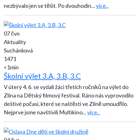
nezbývalo jen se těšit. Po dvouhodin
...
více..
07 čvn
Aktuality
Suchánková
1471
<1min
Školní výlet 3.A, 3.B, 3.C
V úterý 4. 6. se vydali žáci třetích ročníků na výlet do
Zlína na Dětský filmový festival. Ráno nás vyprovodilo
deštivé počasí, které se naštěstí ve Zlíně umoudřilo.
Nejprve jsme navštívili Multikino
...
více..