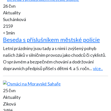
26 čvn
Aktuality
Suchánková
2159
<1min
Beseda s příslušníkem městské policie
Letní prázdniny jsou tady a s nimi i zvýšený pohyb
našich žáků v silničním provozu jako chodců či cyklistů.
O správném a bezpečném chování a dodržování
dopravních předpisů přišel s dětmi 4. a 5. ročn
...
více..
25 čvn
Aktuality
Ziková
3496