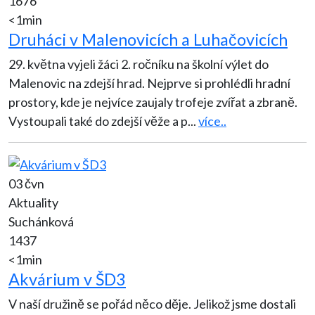
1676
<1min
Druháci v Malenovicích a Luhačovicích
29. května vyjeli žáci 2. ročníku na školní výlet do
Malenovic na zdejší hrad. Nejprve si prohlédli hradní
prostory, kde je nejvíce zaujaly trofeje zvířat a zbraně.
Vystoupali také do zdejší věže a p
...
více..
03 čvn
Aktuality
Suchánková
1437
<1min
Akvárium v ŠD3
V naší družině se pořád něco děje. Jelikož jsme dostali