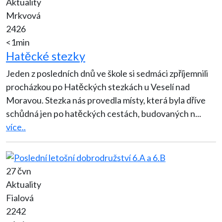
Aktuality
Mrkvová
2426
<1min
Hatěcké stezky
Jeden z posledních dnů ve škole si sedmáci zpříjemnili
procházkou po Hatěckých stezkách u Veselí nad
Moravou. Stezka nás provedla místy, která byla dříve
schůdná jen po hatěckých cestách, budovaných n
...
více..
27 čvn
Aktuality
Fialová
2242