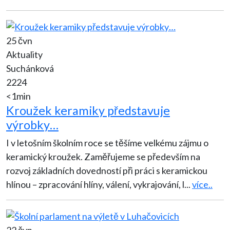
25 čvn
Aktuality
Suchánková
2224
<1min
Kroužek keramiky představuje
výrobky…
I v letošním školním roce se těšíme velkému zájmu o
keramický kroužek. Zaměřujeme se především na
rozvoj základních dovedností při práci s keramickou
hlínou – zpracování hlíny, válení, vykrajování, l
...
více..
22 čvn