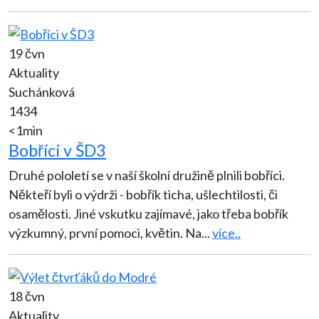
19 čvn
Aktuality
Suchánková
1434
<1min
Bobříci v ŠD3
Druhé pololetí se v naší školní družině plnili bobříci.
Někteří byli o výdrži - bobřík ticha, ušlechtilosti, či
osamělosti. Jiné vskutku zajímavé, jako třeba bobřík
výzkumný, první pomoci, květin. Na
...
více..
18 čvn
Aktuality