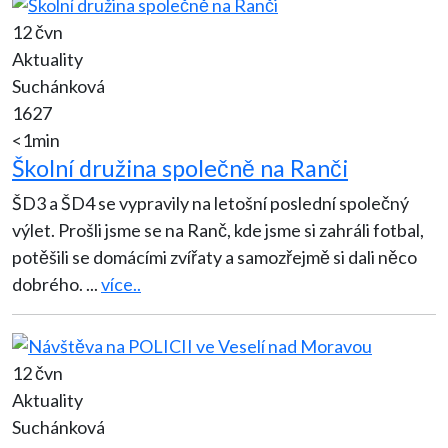
12 čvn
Aktuality
Suchánková
1627
<1min
Školní družina společně na Ranči
ŠD3 a ŠD4 se vypravily na letošní poslední společný
výlet. Prošli jsme se na Ranč, kde jsme si zahráli fotbal,
potěšili se domácími zvířaty a samozřejmě si dali něco
dobrého.
...
více..
12 čvn
Aktuality
Suchánková