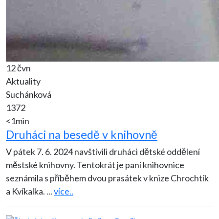
12 čvn
Aktuality
Suchánková
1372
<1min
Druháci na besedě v knihovně
V pátek 7. 6. 2024 navštívili druháci dětské oddělení
městské knihovny. Tentokrát je paní knihovnice
seznámila s příběhem dvou prasátek v knize Chrochtík
a Kvíkalka.
...
více..