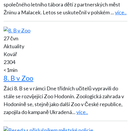
společného letního tábora dětí z partnerských měst
Žninu a Malacek. Letos se uskutečnil v polském
...
více..
27 čvn
Aktuality
Kovář
2304
<1min
8. B v Zoo
Žáci 8. B se v rámci Dne třídních učitelů vypravili do
stále se rozvíjející Zoo Hodonín. Zoologická zahrada v
Hodoníně se, stejně jako další Zoo v České republice,
zapojila do kampaně Ukradená
...
více..