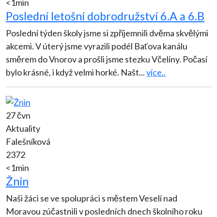
<1min
Poslední letošní dobrodružství 6.A a 6.B
Poslední týden školy jsme si zpříjemnili dvěma skvělými
akcemi. V úterý jsme vyrazili podél Baťova kanálu
směrem do Vnorov a prošli jsme stezku Včelíny. Počasí
bylo krásné, i když velmi horké. Našt
...
více..
27 čvn
Aktuality
Falešníková
2372
<1min
Žnin
Naši žáci se ve spolupráci s městem Veselí nad
Moravou zúčastnili v posledních dnech školního roku