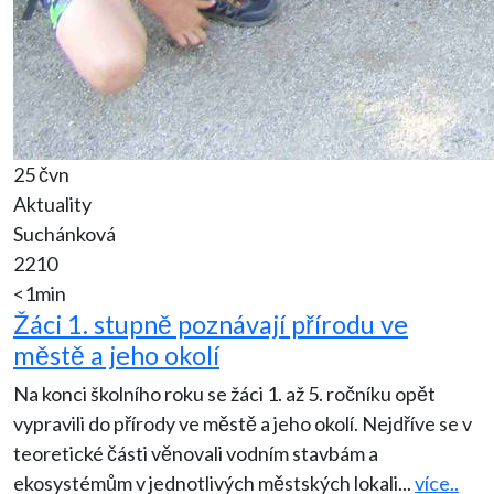
25 čvn
Aktuality
Suchánková
2210
<1min
Žáci 1. stupně poznávají přírodu ve
městě a jeho okolí
Na konci školního roku se žáci 1. až 5. ročníku opět
vypravili do přírody ve městě a jeho okolí. Nejdříve se v
teoretické části věnovali vodním stavbám a
ekosystémům v jednotlivých městských lokali
...
více..