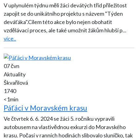
V uplynulém týdnu měli žáci devátých tříd příležitost
zapojit se do unikátního projektu s názvem "Týden
deváťáka".Cílem této akce bylo nejen obohatit
vzdělávací proces, ale také umožnit žákům hlubší p
...
více..
07 čvn
Aktuality
Škvařilová
1740
<1min
Páťáci v Moravském krasu
Ve čtvrtek 6. 6. 2024 se žáci 5. ročníku vypravili
autobusem na vlastivědnou exkurzi do Moravského
krasu. Počasí v ranních hodinách slibovalo sluníčko, tak