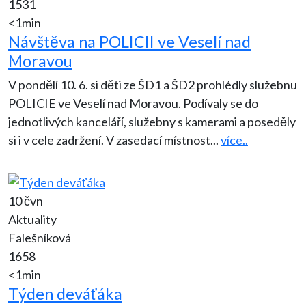
1531
<1min
Návštěva na POLICII ve Veselí nad
Moravou
V pondělí 10. 6. si děti ze ŠD1 a ŠD2 prohlédly služebnu
POLICIE ve Veselí nad Moravou. Podívaly se do
jednotlivých kanceláří, služebny s kamerami a poseděly
si i v cele zadržení. V zasedací místnost
...
více..
10 čvn
Aktuality
Falešníková
1658
<1min
Týden deváťáka