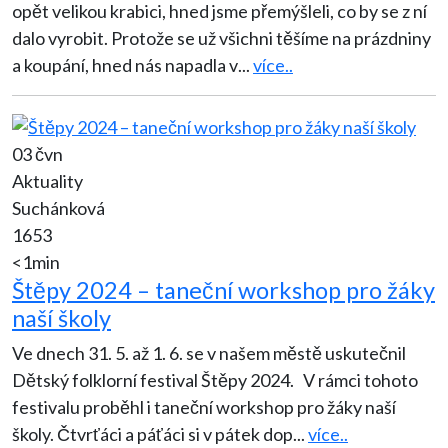
opět velikou krabici, hned jsme přemýšleli, co by se z ní
dalo vyrobit. Protože se už všichni těšíme na prázdniny
a koupání, hned nás napadla v
...
více..
03 čvn
Aktuality
Suchánková
1653
<1min
Štěpy 2024 – taneční workshop pro žáky
naší školy
Ve dnech 31. 5. až 1. 6. se v našem městě uskutečnil
Dětský folklorní festival Štěpy 2024. V rámci tohoto
festivalu proběhl i taneční workshop pro žáky naší
školy. Čtvrťáci a páťáci si v pátek dop
...
více..