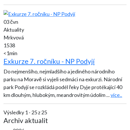
03 čvn
Aktuality
Mrkvová
1538
<1min
Exkurze 7. ročníku - NP Podyjí
Do nejmenšího, nejmladšího a jediného národního
parku na Moravě si vyjeli sedmáci na exkurzi. Národní
park Podyjí se rozkládá podél řeky Dyje protékající 40
km dlouhým, hlubokým, meandrovitým údolím
...
více..
Výsledky 1 - 25 z 25
Archiv aktualit