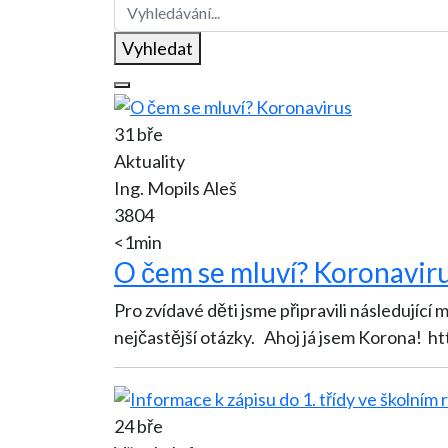
Vyhledat
31 bře
Aktuality
Ing. Mopils Aleš
3804
<1min
O čem se mluví? Koronavir
Pro zvídavé děti jsme připravili následující
nejčastější otázky. Ahoj já jsem Korona! h
24 bře