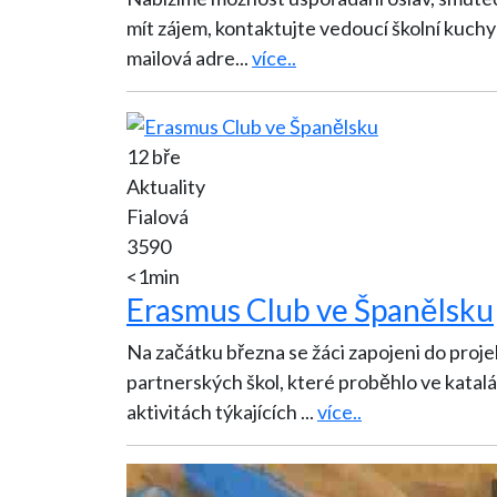
mít zájem, kontaktujte vedoucí školní kuchy
mailová adre
...
více..
12 bře
Aktuality
Fialová
3590
<1min
Erasmus Club ve Španělsku
Na začátku března se žáci zapojeni do proje
partnerských škol, které proběhlo ve katalánském městě Olot. 
aktivitách týkajících
...
více..