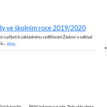
řídy ve školním roce 2019/2020
 o přijetí k základnímu vzdělávání Žádost o odklad
če
...
více..
ích hostin, ….. Bližší informace zde. Pokud budete