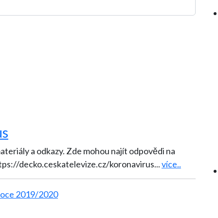
us
 materiály a odkazy. Zde mohou najít odpovědi na
ttps://decko.ceskatelevize.cz/koronavirus
...
více..