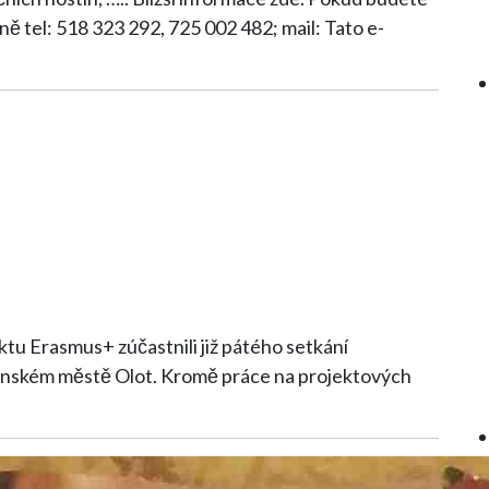
ně tel: 518 323 292, 725 002 482; mail: Tato e-
ktu Erasmus+ zúčastnili již pátého setkání
Kromě práce na projektových