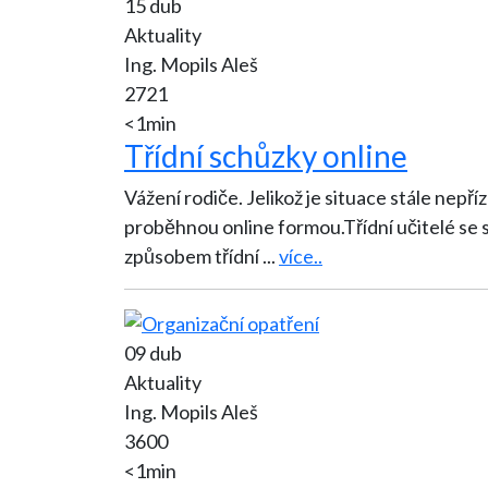
15 dub
Aktuality
Ing. Mopils Aleš
2721
<1min
Třídní schůzky online
Vážení rodiče. Jelikož je situace stále nepříz
proběhnou online formou.Třídní učitelé se s
způsobem třídní
...
více..
09 dub
Aktuality
Ing. Mopils Aleš
3600
<1min