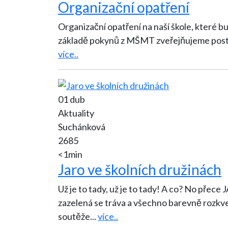
Organizační opatření
Organizační opatření na naší škole, které b
základě pokynů z MŠMT zveřejňujeme postup
více..
01 dub
Aktuality
Suchánková
2685
<1min
Jaro ve školních družinách
Už je to tady, už je to tady! A co? No přece 
zazelená se tráva a všechno barevně rozkvete. Těšíme se do 
soutěže
...
více..