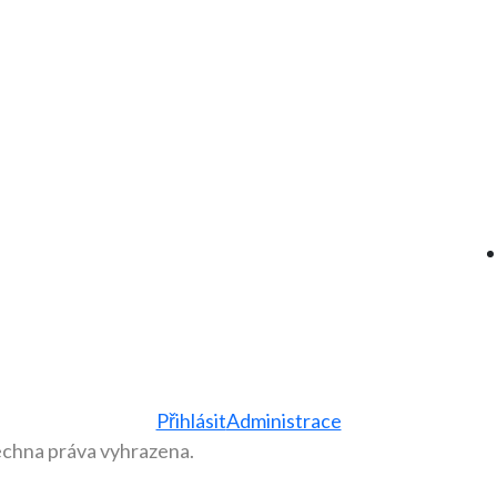
Přihlásit
Administrace
echna práva vyhrazena.