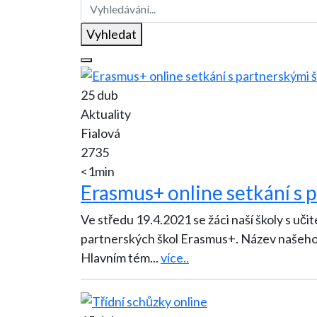
Vyhledat
25 dub
Aktuality
Fialová
2735
<1min
Erasmus+ online setkání s 
Ve středu 19.4.2021 se žáci naší školy s učit
partnerských škol Erasmus+. Název našeho dvouletého projektu je Zero Waste - Our Taste.
Hlavním tém
...
více..