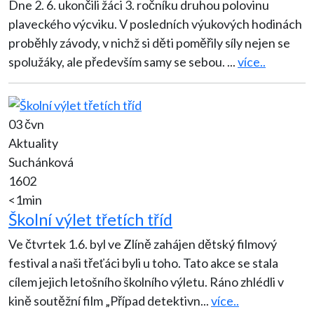
Dne 2. 6. ukončili žáci 3. ročníku druhou polovinu
plaveckého výcviku. V posledních výukových hodinách
proběhly závody, v nichž si děti poměřily síly nejen se
spolužáky, ale především samy se sebou.
...
více..
03 čvn
Aktuality
Suchánková
1602
<1min
Školní výlet třetích tříd
Ve čtvrtek 1.6. byl ve Zlíně zahájen dětský filmový
festival a naši třeťáci byli u toho. Tato akce se stala
cílem jejich letošního školního výletu. Ráno zhlédli v
kině soutěžní film „Případ detektivn
...
více..