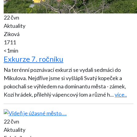
22 čvn
Aktuality
Ziková
1711
<1min
Exkurze 7. ročníku
Na terénní poznávací exkurzi se vydali sedmáci do
Mikulova. Nejdříve jsme si vyšlápli Svatý kopeček a
pokochali se výhledem na dominantu města - zámek,
Kozí hrádek, přilehlý vápencový lom a různé h
...
více..
22 čvn
Aktuality