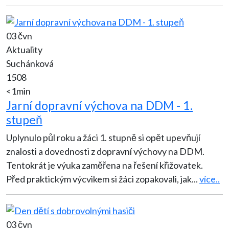
03 čvn
Aktuality
Suchánková
1508
<1min
Jarní dopravní výchova na DDM - 1.
stupeň
Uplynulo půl roku a žáci 1. stupně si opět upevňují
znalosti a dovednosti z dopravní výchovy na DDM.
Tentokrát je výuka zaměřena na řešení křižovatek.
Před praktickým výcvikem si žáci zopakovali, jak
...
více..
03 čvn