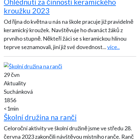
Ohlédnutí za činností keramického
kroužku 2023
Od října do května u nás na škole pracuje již pravidelně
keramický kroužek. Navštěvuje ho dvanáct žáků z
prvního stupně. Někteří žáci se s keramickou hlínou
teprve seznamovali, jiní již své dovednost
...
více..
29 čvn
Aktuality
Suchánková
1856
<1min
Školní družina na ranči
Celoroční aktivity ve školní družině jsme ve středu 28.
června 2023 zakončili návštěvou místního ranče. Ranč