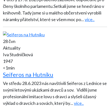
členy školního parlamentu.Setkali jsme se hned ráno v
knihovně. Tady jsme si u malého občerstvení vyrobili
náramky přátelství, které se všem moc po
...
více..
28 čvn
Aktuality
Iva Studničková
1947
<1min
Seiferos na Hutníku
Ve středu 28.6.2023 nás navštívili Seiferos z Lednice se
svými letovými ukázkami dravců a sov. Viděli jsme
profesionální imitace lovu s dravci a slyšeli úžasný
výklad o dravcích a sovách, který by
...
více..