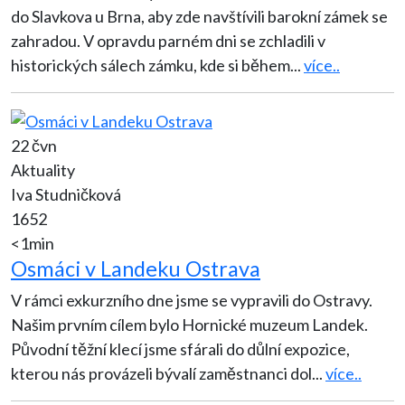
do Slavkova u Brna, aby zde navštívili barokní zámek se
zahradou. V opravdu parném dni se zchladili v
historických sálech zámku, kde si během
...
více..
22 čvn
Aktuality
Iva Studničková
1652
<1min
Osmáci v Landeku Ostrava
V rámci exkurzního dne jsme se vypravili do Ostravy.
Našim prvním cílem bylo Hornické muzeum Landek.
Původní těžní klecí jsme sfárali do důlní expozice,
kterou nás provázeli bývalí zaměstnanci dol
...
více..