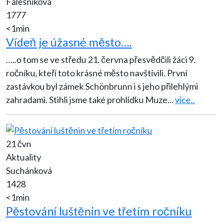
Falešníková
1777
<1min
Vídeň je úžasné město….
…..o tom se ve středu 21. června přesvědčili žáci 9.
ročníku, kteří toto krásné město navštívili. První
zastávkou byl zámek Schönbrunn i s jeho přilehlými
zahradami. Stihli jsme také prohlídku Muze
...
více..
21 čvn
Aktuality
Suchánková
1428
<1min
Pěstování luštěnin ve třetím ročníku