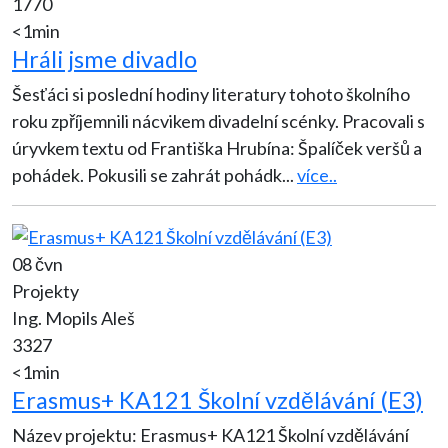
1770
<1min
Hráli jsme divadlo
Šesťáci si poslední hodiny literatury tohoto školního
roku zpříjemnili nácvikem divadelní scénky. Pracovali s
úryvkem textu od Františka Hrubína: Špalíček veršů a
pohádek. Pokusili se zahrát pohádk
...
více..
08 čvn
Projekty
Ing. Mopils Aleš
3327
<1min
Erasmus+ KA121 Školní vzdělávání (E3)
Název projektu: Erasmus+ KA121 Školní vzdělávání