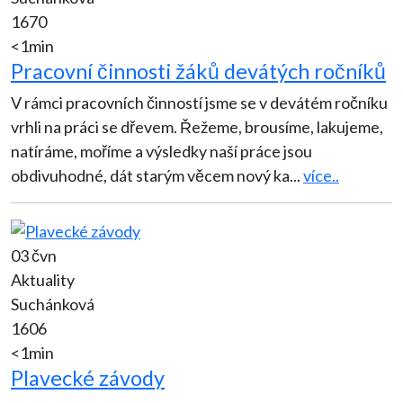
1670
<1min
Pracovní činnosti žáků devátých ročníků
V rámci pracovních činností jsme se v devátém ročníku
vrhli na práci se dřevem. Řežeme, brousíme, lakujeme,
natíráme, moříme a výsledky naší práce jsou
obdivuhodné, dát starým věcem nový ka
...
více..
03 čvn
Aktuality
Suchánková
1606
<1min
Plavecké závody