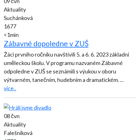
09 čvn
Aktuality
Suchánková
1677
<1min
Zábavné dopoledne v ZUŠ
Žáci prvního ročníku navštívili 5. a 6. 6. 2023 základní
uměleckou školu. V programu nazvaném Zábavné
odpoledne v ZUŠ se seznámili s výukou v oboru
výtvarném, tanečním, hudebním a dramatickém.
...
více..
08 čvn
Aktuality
Falešníková