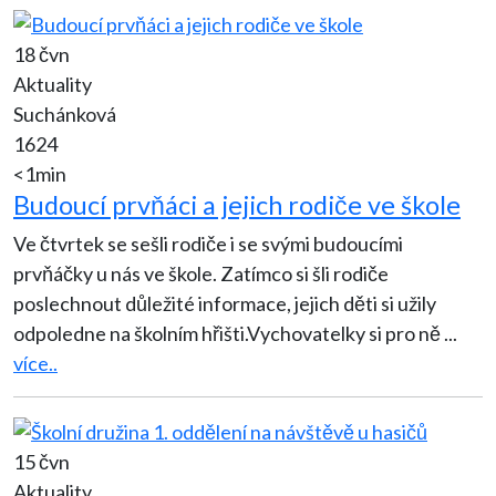
18 čvn
Aktuality
Suchánková
1624
<1min
Budoucí prvňáci a jejich rodiče ve škole
Ve čtvrtek se sešli rodiče i se svými budoucími
prvňáčky u nás ve škole. Zatímco si šli rodiče
poslechnout důležité informace, jejich děti si užily
odpoledne na školním hřišti.Vychovatelky si pro ně
...
více..
15 čvn
Aktuality