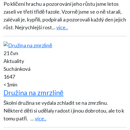
Po klíčení hrachu a pozorování jeho růstu jsme letos
zaseli ve třetí třídě fazole. Vzorně jsme se o ně starali,
zalévali je, kypřili, podpírali a pozorovali každý den jejich
růst. Nejrychlejší rost
...
více..
21 čvn
Aktuality
Suchánková
1647
<1min
Družina na zmrzlině
Školní družina se vydala zchladit se na zmrzlinu.
Některé děti si udělaly radost i jinou dobrotou, ale to k
tomu patří.
...
více..