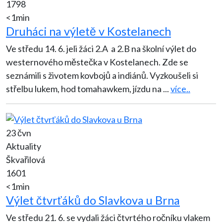
1798
<1min
Druháci na výletě v Kostelanech
Ve středu 14. 6. jeli žáci 2.A a 2.B na školní výlet do
westernového městečka v Kostelanech. Zde se
seznámili s životem kovbojů a indiánů. Vyzkoušeli si
střelbu lukem, hod tomahawkem, jízdu na
...
více..
23 čvn
Aktuality
Škvařilová
1601
<1min
Výlet čtvrťáků do Slavkova u Brna
Ve středu 21. 6. se vydali žáci čtvrtého ročníku vlakem