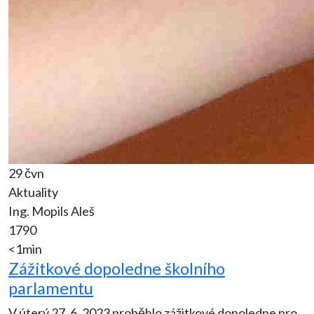
29 čvn
Aktuality
Ing. Mopils Aleš
1790
<1min
Zážitkové dopoledne školního
parlamentu
V úterý 27. 6. 2023 proběhlo zážitkové dopoledne pro