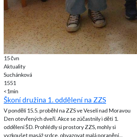
15 čvn
Aktuality
Suchánková
1551
<1min
Škoní družina 1. oddělení na ZZS
V pondělí 15.5. proběhl na ZZS ve Veselí nad Moravou
Den otevřených dveří. Akce se zúčastnily i děti 1.
oddělení ŠD. Prohlédly si prostory ZZS, mohly si
vyzkoušet masáž srdce, obvazovat malá poranění
...