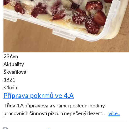
23 čvn
Aktuality
Škvařilová
1821
<1min
Příprava pokrmů ve 4.A
Třída 4.A připravovala v rámci poslední hodiny
pracovních činností pizzu a nepečený dezert.
...
více..