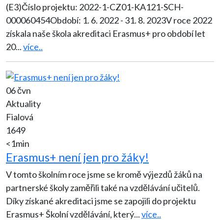
(E3)Číslo projektu: 2022-1-CZ01-KA121-SCH-
000060454Období: 1. 6. 2022 - 31. 8. 2023V roce 2022
získala naše škola akreditaci Erasmus+ pro období let
20
...
více..
06 čvn
Aktuality
Fialová
1649
<1min
Erasmus+ není jen pro žáky!
V tomto školním roce jsme se kromě výjezdů žáků na
partnerské školy zaměřili také na vzdělávání učitelů.
Díky získané akreditaci jsme se zapojili do projektu
Erasmus+ Školní vzdělávání, který
...
více..