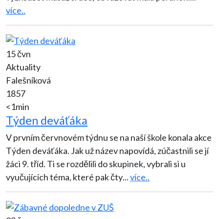
více..
15 čvn
Aktuality
Falešníková
1857
<1min
Týden deváťáka
V prvním červnovém týdnu se na naší škole konala akce
Týden deváťáka. Jak už název napovídá, zúčastnili se jí
žáci 9. tříd. Ti se rozdělili do skupinek, vybrali si u
vyučujících téma, které pak čty
...
více..