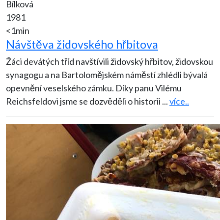
Bílková
1981
<1min
Návštěva židovského hřbitova
Žáci devátých tříd navštívili židovský hřbitov, židovskou
synagogu a na Bartolomějském náměstí zhlédli bývalá
opevnění veselského zámku. Díky panu Vilému
Reichsfeldovi jsme se dozvěděli o historii
...
více..