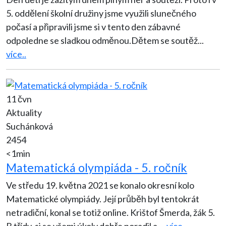
5. oddělení školní družiny jsme využili slunečného
počasí a připravili jsme si v tento den zábavné
odpoledne se sladkou odměnou.Dětem se soutěž
...
více..
11 čvn
Aktuality
Suchánková
2454
<1min
Matematická olympiáda - 5. ročník
Ve středu 19. května 2021 se konalo okresní kolo
Matematické olympiády. Její průběh byl tentokrát
netradiční, konal se totiž online. Krištof Šmerda, žák 5.