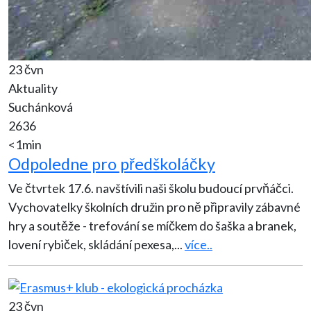
23 čvn
Aktuality
Suchánková
2636
<1min
Odpoledne pro předškoláčky
Ve čtvrtek 17.6. navštívili naši školu budoucí prvňáčci.
Vychovatelky školních družin pro ně připravily zábavné
hry a soutěže - trefování se míčkem do šaška a branek,
lovení rybiček, skládání pexesa,
...
více..
23 čvn