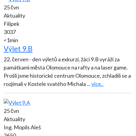
25 čvn
Aktuality
Filípek
3037
<1min
Výlet 9.B
22. červen - den výletů a exkurzí, žáci 9.B vyráží za
památkami města Olomouce na rafty a na laser game.
Prošli jsme historické centrum Olomouce, zchladili se a
rozjímali v Kostele svatého Michala
...
více..
25 čvn
Aktuality
Ing. Mopils Aleš
2650