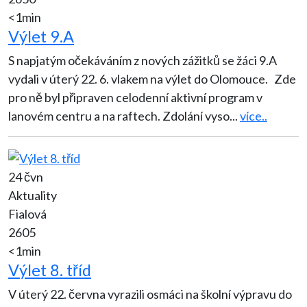
<1min
Výlet 9.A
S napjatým očekáváním z nových zážitků se žáci 9.A
vydali v úterý 22. 6. vlakem na výlet do Olomouce. Zde
pro ně byl připraven celodenní aktivní program v
lanovém centru a na raftech. Zdolání vyso
...
více..
24 čvn
Aktuality
Fialová
2605
<1min
Výlet 8. tříd
V úterý 22. června vyrazili osmáci na školní výpravu do