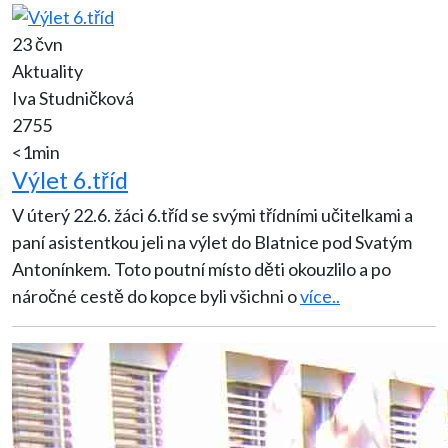
23 čvn
Aktuality
Iva Studničková
2755
<1min
Výlet 6.tříd
V úterý 22.6. žáci 6.tříd se svými třídními učitelkami a
paní asistentkou jeli na výlet do Blatnice pod Svatým
Antonínkem. Toto poutní místo děti okouzlilo a po
náročné cestě do kopce byli všichni o
více..