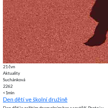
21 čvn
Aktuality
Suchánková
2262
<1min
Den dětí ve školní družině
Den dětí je zažitým dnem plným her a soutěží. Proto i v