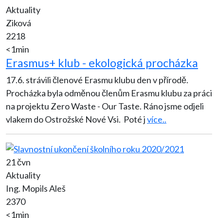
Aktuality
Ziková
2218
<1min
Erasmus+ klub - ekologická procházka
17.6. strávili členové Erasmu klubu den v přírodě.
Procházka byla odměnou členům Erasmu klubu za práci
na projektu Zero Waste - Our Taste. Ráno jsme odjeli
vlakem do Ostrožské Nové Vsi. Poté j
více..
21 čvn
Aktuality
Ing. Mopils Aleš
2370
<1min