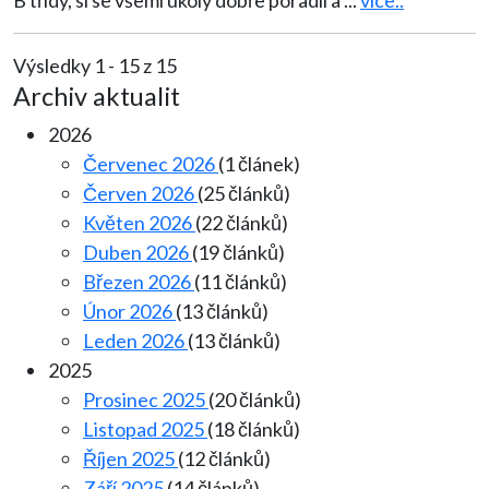
B třídy, si se všemi úkoly dobře poradil a
...
více..
Výsledky 1 - 15 z 15
Archiv aktualit
2026
Červenec 2026
(1 článek)
Červen 2026
(25 článků)
Květen 2026
(22 článků)
Duben 2026
(19 článků)
Březen 2026
(11 článků)
Únor 2026
(13 článků)
Leden 2026
(13 článků)
2025
Prosinec 2025
(20 článků)
Listopad 2025
(18 článků)
Říjen 2025
(12 článků)
Září 2025
(14 článků)