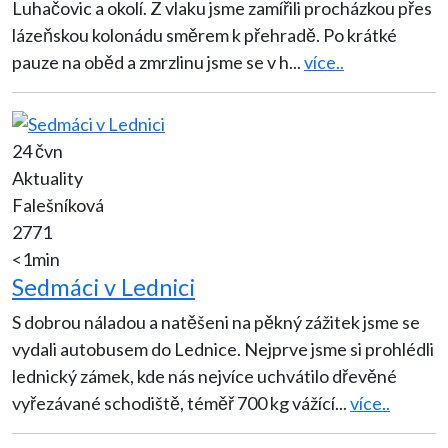
Luhačovic a okolí. Z vlaku jsme zamířili procházkou přes
lázeňskou kolonádu směrem k přehradě. Po krátké
pauze na oběd a zmrzlinu jsme se v h
...
více..
24 čvn
Aktuality
Falešníková
2771
<1min
Sedmáci v Lednici
S dobrou náladou a natěšeni na pěkný zážitek jsme se
vydali autobusem do Lednice. Nejprve jsme si prohlédli
lednický zámek, kde nás nejvíce uchvátilo dřevěné
vyřezávané schodiště, téměř 700 kg vážící
...
více..