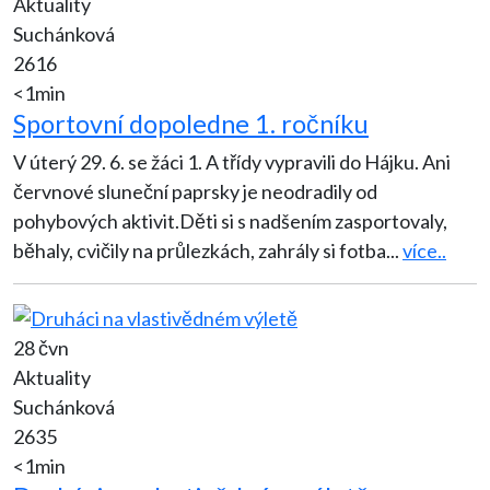
Aktuality
Suchánková
2616
<1min
Sportovní dopoledne 1. ročníku
V úterý 29. 6. se žáci 1. A třídy vypravili do Hájku. Ani
červnové sluneční paprsky je neodradily od
pohybových aktivit.Děti si s nadšením zasportovaly,
běhaly, cvičily na průlezkách, zahrály si fotba
...
více..
28 čvn
Aktuality
Suchánková
2635
<1min