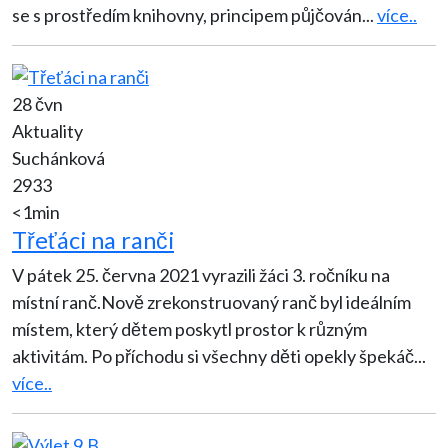
se s prostředím knihovny, principem půjčován
...
více..
28 čvn
Aktuality
Suchánková
2933
<1min
Třeťáci na ranči
V pátek 25. června 2021 vyrazili žáci 3. ročníku na
místní ranč.Nově zrekonstruovaný ranč byl ideálním
místem, který dětem poskytl prostor k různým
aktivitám. Po příchodu si všechny děti opekly špekáč
...
více..