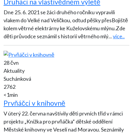
Druháci na vlastivědném výletě
Dne 25. 6. 2021 se žáci druhého ročníku vypravili
vlakem do Velké nad Veličkou, odtud pěšky přesBojiště
kolem větrné elektrárny ke Kuželovskému mlýnu.Zde
děti průvodce seznámil s historií větrného mlý
...
více..
28 čvn
Aktuality
Suchánková
2762
<1min
Prvňáčci v knihovně
V úterý 22. června navštívily děti prvních tříd v rámci
projektu „Knížka pro prvňáčka“ dětské oddělení
Městské knihovny ve Veselí nad Moravou. Seznámily