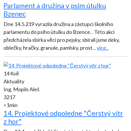
Parlament a družina v psím útulku
Bzenec
Dne 14.5.219 vyrazila družina a zástupci školního
parlamentu do psího útulku do Bzence. . Této akci
předcházela sbírka věcí pro pejsky, sbírali jsme deky,
oblečky, hračky, granule, pamlsky, prost
...
více..
14 Kvě
Aktuality
Ing. Mopils Aleš
3217
<1min
14. Projektové odpoledne "Čerstvý vítr
z hor"