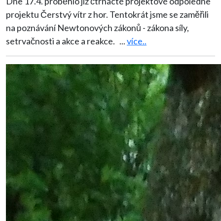
Dne 17.4. proběhlo již čtrnácté projektové odpoledne
projektu Čerstvý vítr z hor. Tentokrát jsme se zaměřili
na poznávání Newtonových zákonů - zákona síly,
setrvačnosti a akce a reakce.
...
více..