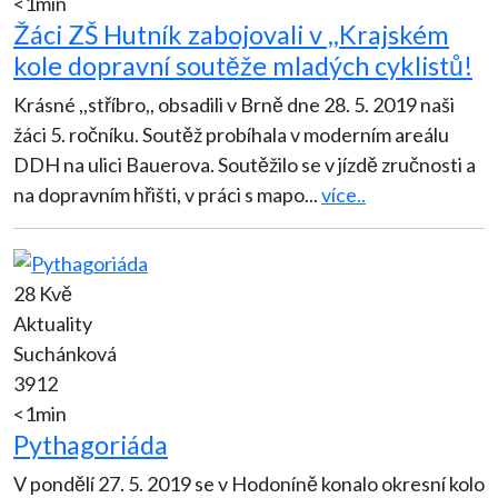
<1min
Žáci ZŠ Hutník zabojovali v ,,Krajském
kole dopravní soutěže mladých cyklistů!
Krásné ,,stříbro,, obsadili v Brně dne 28. 5. 2019 naši
žáci 5. ročníku. Soutěž probíhala v moderním areálu
DDH na ulici Bauerova. Soutěžilo se v jízdě zručnosti a
na dopravním hřišti, v práci s mapo
...
více..
28 Kvě
Aktuality
Suchánková
3912
<1min
Pythagoriáda
V pondělí 27. 5. 2019 se v Hodoníně konalo okresní kolo