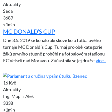
Aktuality
Šeda
3689
<1min
MC DONALD’S CUP
Dne 3.5. 2019 se konalo okrskové kolo fotbalového
turnaje MC Donald´s Cup. Turnaj pro obě kategorie
žáků prvního stupně proběhl na fotbalovém stadionu
FC Velselí nad Moravou. Zúčastnila se jej družst
více..
16 Kvě
Aktuality
Ing. Mopils Aleš
3338
<1min