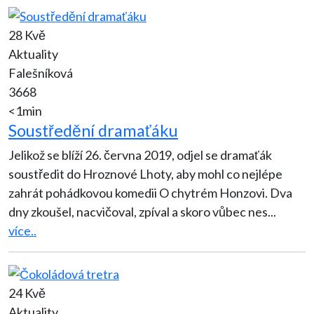
28 Kvě
Aktuality
Falešníková
3668
<1min
Soustředění dramaťáku
Jelikož se blíží 26. června 2019, odjel se dramaťák
soustředit do Hroznové Lhoty, aby mohl co nejlépe
zahrát pohádkovou komedii O chytrém Honzovi. Dva
dny zkoušel, nacvičoval, zpíval a skoro vůbec nes
...
více..
24 Kvě
Aktuality