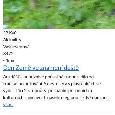
13 Kvě
Aktuality
Vaščešenová
3472
<1min
Den Země ve znamení deště
Ani déšť a nepříznivé počasí nás neodradilo od
tradičního putování. S deštníky a v pláštěnkách se
vydali žáci 2. stupně za poznáním přírodních a
kulturních zajímavostí našeho regionu. I když nám po
...
více..