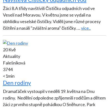
Žáci 8.A třídy navštívili Čističku odpadních vod ve
Veselí nad Moravou. V květnu jsme se vydali na
obhlídku veselské čističky. Viděli jsme různé procesy
čištění a nasáli "zvláštní aroma" čističky.
...
více..
20 Kvě
Aktuality
Falešníková
3744
<1min
Den rodiny
Dramaťáček vystoupil v neděli 19. května na Dnu
rodiny. Nedělní odpoledne zpříjemnili rodičům a dětem
žáci z prvního stupně pohádkou O Sněhurce. Park