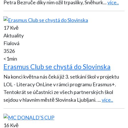
Petra Bezruče díky nim ožil trpaslíky, Sněhurk
...
více..
17 Kvě
Aktuality
Fialová
3526
<1min
Erasmus Club se chystá do Slovinska
Na konci května nás čeká již 3. setkání škol v projektu
LOL - Literacy OnLine v rámci programu Erasmus+.
Tentokrát se účastníci ze všech partnerských škol
sejdou v hlavním městě Slovinska Ljubljani.
...
více..
16 Kvě