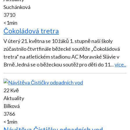
Suchánková
3710
<1min
Čokoládová tretra
V úterý 21. května se 10 žáků 1. stupně naší školy
zúčastnilo čtvrtfinále běžecké soutěže „Čokoládová
tretra“ na atletickém stadionu AC Moravské Slávie v
Brně.Jedná se o běžeckou soutěž pro děti do 11
...
více..
22 Kvě
Aktuality
Bílková
3766
<1min
Návštěva Čističky odpadních vod