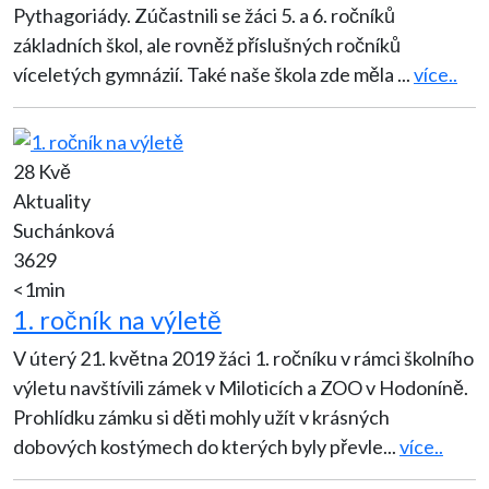
Pythagoriády. Zúčastnili se žáci 5. a 6. ročníků
základních škol, ale rovněž příslušných ročníků
víceletých gymnázií. Také naše škola zde měla
...
více..
28 Kvě
Aktuality
Suchánková
3629
<1min
1. ročník na výletě
V úterý 21. května 2019 žáci 1. ročníku v rámci školního
výletu navštívili zámek v Miloticích a ZOO v Hodoníně.
Prohlídku zámku si děti mohly užít v krásných
dobových kostýmech do kterých byly převle
...
více..