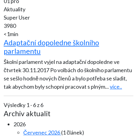
01 pro
Aktuality
Super User
3980
<1min
Adaptační dopoledne školního
parlamentu
Školní parlament vyjel na adaptační dopoledne ve
čtvrtek 30.11.2017 Po volbách do školního parlamentu
se sešlo hodně nových členů a bylo potřeba se sladit,
tak abychom byly schopni pracovat s plným
...
více..
Výsledky 1 - 6 z 6
Archiv aktualit
2026
Červenec 2026
(1 článek)