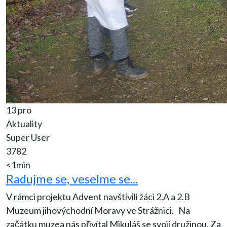
13 pro
Aktuality
Super User
3782
<1min
Radujme se, veselme se...
V rámci projektu Advent navštívili žáci 2.A a 2.B
Muzeum jihovýchodní Moravy ve Strážnici. Na
začátku muzea nás přivítal Mikuláš se svojí družinou. Za