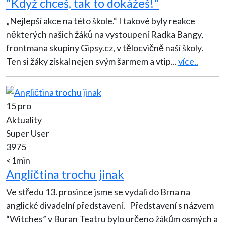
"Když chceš, tak to dokážeš!"
„Nejlepší akce na této škole.“ I takové byly reakce
některých našich žáků na vystoupení Radka Bangy,
frontmana skupiny Gipsy.cz, v tělocvičně naší školy.
Ten si žáky získal nejen svým šarmem a vtip
...
více..
15 pro
Aktuality
Super User
3975
<1min
Angličtina trochu jinak
Ve středu 13. prosince jsme se vydali do Brna na
anglické divadelní představení. Představení s názvem
“Witches” v Buran Teatru bylo určeno žákům osmých a