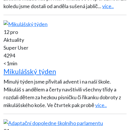
koledu jsme dostali od anděla sušená jablíč
...
více..
12 pro
Aktuality
Super User
4294
<1min
Mikulášský týden
Minulý týden jsme přivítali advent i na naší škole.
Mikuláš s andělem a čerty navštívili všechny třídy a
rozdali dětem za hezkou písničku či říkanku dobroty z
mikulášského koše. Ve čtvrtek pak probě
více..