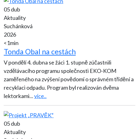
05 dub
Aktuality
Suchánková
2026
<1min
Tonda Obal na cestách
V pondělí 4. dubna se žáci 1. stupně zúčastnili
vzdělávacího programu společnosti EKO-KOM
zaměřeného na zvýšení povědomí o správném třídění a
recyklaci odpadu. Program byl realizován dvěma
lektorkami
...
více..
05 dub
Aktuality