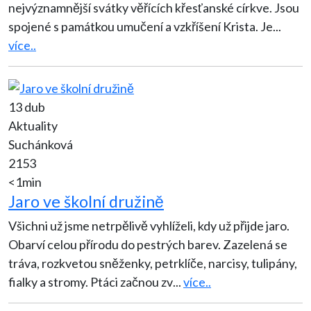
nejvýznamnější svátky věřících křesťanské církve. Jsou
spojené s památkou umučení a vzkříšení Krista. Je
...
více..
13 dub
Aktuality
Suchánková
2153
<1min
Jaro ve školní družině
Všichni už jsme netrpělivě vyhlíželi, kdy už přijde jaro.
Obarví celou přírodu do pestrých barev. Zazelená se
tráva, rozkvetou sněženky, petrklíče, narcisy, tulipány,
fialky a stromy. Ptáci začnou zv
...
více..