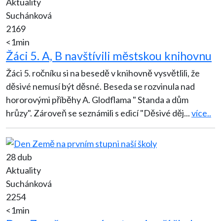
Aktuality
Suchánková
2169
<1min
Žáci 5. A, B navštívili městskou knihovnu
Žáci 5. ročníku si na besedě v knihovně vysvětlili, že
děsivé nemusí být děsné. Beseda se rozvinula nad
hororovými příběhy A. Glodflama " Standa a dům
hrůzy". Zároveň se seznámili s edicí "Děsivé děj
...
více..
28 dub
Aktuality
Suchánková
2254
<1min