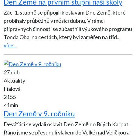
Den Země na prvním stupni naší školy
Žáci 1. stupně se připojili k oslavám Dne Země, které
probíhaly průběžně v měsíci dubnu. V rámci
přípravných činností se zúčastnili výukového programu
Tonda Obal na cestách, který byl zaměřen na tříd
...
více..
27 dub
Aktuality
Fialová
2155
<1min
Den Země v 9. ročníku
Deváťáci se vydali oslavit Den Země do Bílých Karpat.
Ráno jsme se přesunuli vlakem do Velké nad Veličkou a