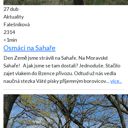
27 dub
Aktuality
Falešníková
2314
<1min
Osmáci na Sahaře
Den Země jsme strávili na Sahaře. Na Moravské
Sahaře! A jak jsme se tam dostali? Jednoduše. Stačilo
zajet vlakem do Bzence přívozu. Odtud už nás vedla
naučná stezka Váté písky příjemným borovicov
...
více..