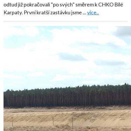
odtud již pokračovali "po svých" směrem k CHKO Bílé
Karpaty. První kratší zastávku jsme
...
více..