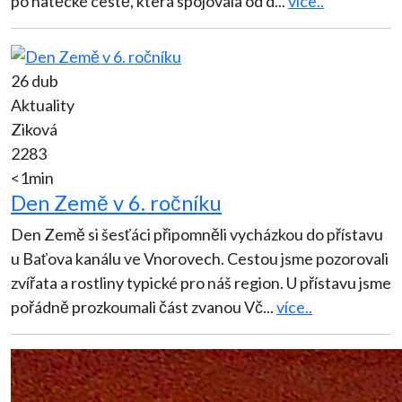
po hatěcké cestě, která spojovala od d
...
více..
26 dub
Aktuality
Ziková
2283
<1min
Den Země v 6. ročníku
Den Země si šesťáci připomněli vycházkou do přístavu
u Baťova kanálu ve Vnorovech. Cestou jsme pozorovali
zvířata a rostliny typické pro náš region. U přístavu jsme
pořádně prozkoumali část zvanou Vč
...
více..