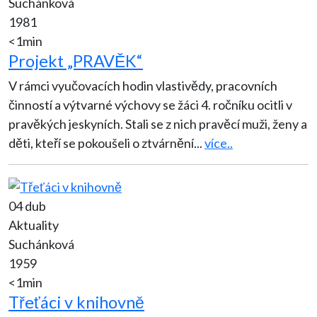
Suchánková
1981
<1min
Projekt „PRAVĚK“
V rámci vyučovacích hodin vlastivědy, pracovních
činností a výtvarné výchovy se žáci 4. ročníku ocitli v
pravěkých jeskyních. Stali se z nich pravěcí muži, ženy a
děti, kteří se pokoušeli o ztvárnění
...
více..
04 dub
Aktuality
Suchánková
1959
<1min
Třeťáci v knihovně