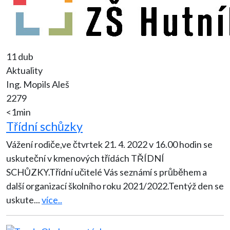
11 dub
Aktuality
Ing. Mopils Aleš
2279
<1min
Třídní schůzky
Vážení rodiče,ve čtvrtek 21. 4. 2022 v 16.00 hodin se
uskuteční v kmenových třídách TŘÍDNÍ
SCHŮZKY.Třídní učitelé Vás seznámí s průběhem a
další organizací školního roku 2021/2022.Tentýž den se
uskute
...
více..