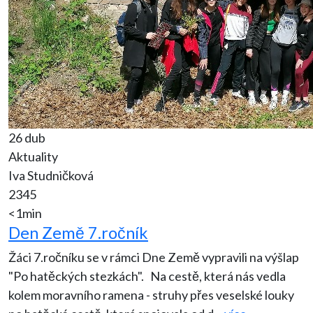
26 dub
Aktuality
Iva Studničková
2345
<1min
Den Země 7.ročník
Žáci 7.ročníku se v rámci Dne Země vypravili na výšlap
"Po hatěckých stezkách". Na cestě, která nás vedla
kolem moravního ramena - struhy přes veselské louky