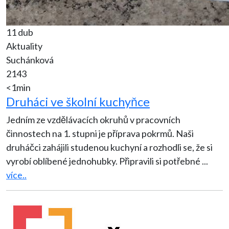
11 dub
Aktuality
Suchánková
2143
<1min
Druháci ve školní kuchyňce
Jedním ze vzdělávacích okruhů v pracovních
činnostech na 1. stupni je příprava pokrmů. Naši
druháčci zahájili studenou kuchyní a rozhodli se, že si
vyrobí oblíbené jednohubky. Připravili si potřebné
...
více..