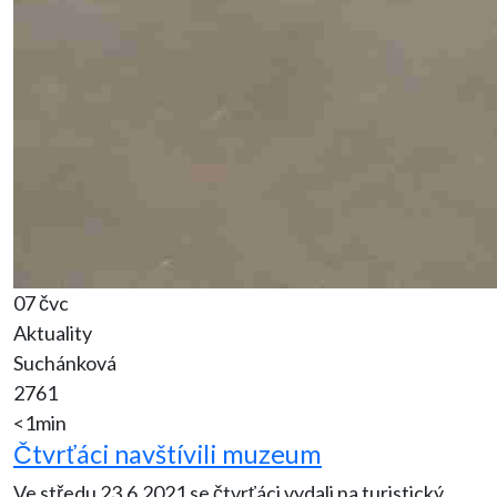
07 čvc
Aktuality
Suchánková
2761
<1min
Čtvrťáci navštívili muzeum
Ve středu 23.6.2021 se čtvrťáci vydali na turistický