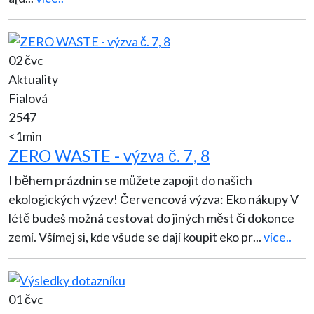
02 čvc
Aktuality
Fialová
2547
<1min
ZERO WASTE - výzva č. 7, 8
I během prázdnin se můžete zapojit do našich
ekologických výzev! Červencová výzva: Eko nákupy V
létě budeš možná cestovat do jiných měst či dokonce
zemí. Všímej si, kde všude se dají koupit eko pr
...
více..
01 čvc