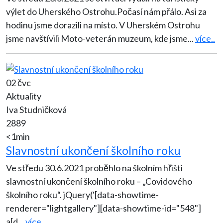
výlet do Uherského Ostrohu.Počasí nám přálo. Asi za
hodinu jsme dorazili na místo. V Uherském Ostrohu
jsme navštívili Moto-veterán muzeum, kde jsme
...
více..
02 čvc
Aktuality
Iva Studničková
2889
<1min
Slavnostní ukončení školního roku
Ve středu 30.6.2021 proběhlo na školním hřišti
slavnostní ukončení školního roku – „Covidového
školního roku“. jQuery('[data-showtime-
renderer="lightgallery"][data-showtime-id="548"]
a[d
...
více..