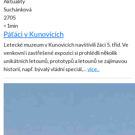
Aktuality
Suchánková
2705
<1min
Páťáci v Kunovicích
Letecké muzeum v Kunovicích navštívili žáci 5. tříd. Ve
venkovní i zastřešené expozici si prohlédli několik
unikátních letounů, prototypů a letounů se zajímavou
historií, např. bývalý vládní speciál,
...
více..