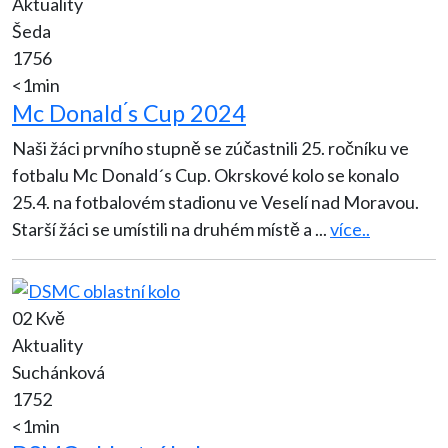
Aktuality
Šeda
1756
<1min
Mc Donald ́s Cup 2024
Naši žáci prvního stupně se zúčastnili 25. ročníku ve
fotbalu Mc Donald´s Cup. Okrskové kolo se konalo
25.4. na fotbalovém stadionu ve Veselí nad Moravou.
Starší žáci se umístili na druhém místě a
...
více..
02 Kvě
Aktuality
Suchánková
1752
<1min