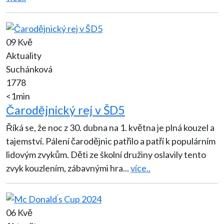
09 Kvě
Aktuality
Suchánková
1778
<1min
Čarodějnický rej v ŠD5
Říká se, že noc z 30. dubna na 1. května je plná kouzel a
tajemství. Pálení čarodějnic patřilo a patří k populárním
lidovým zvykům. Děti ze školní družiny oslavily tento
zvyk kouzlením, zábavnými hra
...
více..
06 Kvě