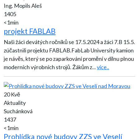
Ing. Mopils Aleš
1405
<1min
projekt FABLAB
Naši žáci devátých ročníků se 17.5.2024 a žáci 7.B 15.5.
zúčastnili projektu FABLAB.FabLab University kamion
je návěs, který se po zaparkování promění v dílnu plnou
moderních výrobních strojů. Žákům z
...
více..
20 Kvě
Aktuality
Suchánková
1437
<1min
Prohlídka nové budovy ZZS ve Veselí