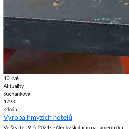
10 Kvě
Aktuality
Suchánková
1793
<1min
Výroba hmyzích hotelů
Ve čtvrtek 9. 5. 2024 se členky školního parlamentu ku