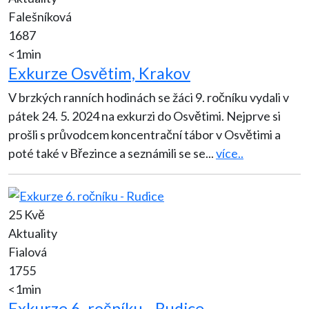
Falešníková
1687
<1min
Exkurze Osvětim, Krakov
V brzkých ranních hodinách se žáci 9. ročníku vydali v
pátek 24. 5. 2024 na exkurzi do Osvětimi. Nejprve si
prošli s průvodcem koncentrační tábor v Osvětimi a
poté také v Březince a seznámili se se
...
více..
25 Kvě
Aktuality
Fialová
1755
<1min
Exkurze 6. ročníku - Rudice