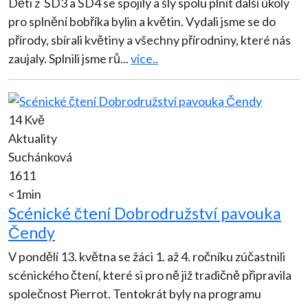
Děti z ŠD3 a ŠD4 se spojily a šly spolu plnit další úkoly
pro splnění bobříka bylin a květin. Vydali jsme se do
přírody, sbírali květiny a všechny přírodniny, které nás
zaujaly. Splnili jsme rů
...
více..
14 Kvě
Aktuality
Suchánková
1611
<1min
Scénické čtení Dobrodružství pavouka
Čendy
V pondělí 13. května se žáci 1. až 4. ročníku zúčastnili
scénického čtení, které si pro ně již tradičně připravila
společnost Pierrot. Tentokrát byly na programu