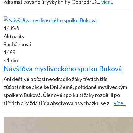
zdramatizované úryvky knihy Dobrodruž
...
více..
14 Kvě
Aktuality
Suchánková
1469
<1min
Návštěva mysliveckého spolku Buková
Ani deštivé počasí neodradilo žáky třetích tříd
zúčastnit se akce ke Dni Země, pořádané mysliveckým
spolkem Buková. Členové spolku si žáky rozdělili po
třídách a každá třída absolvovala vycházku se z
...
více..