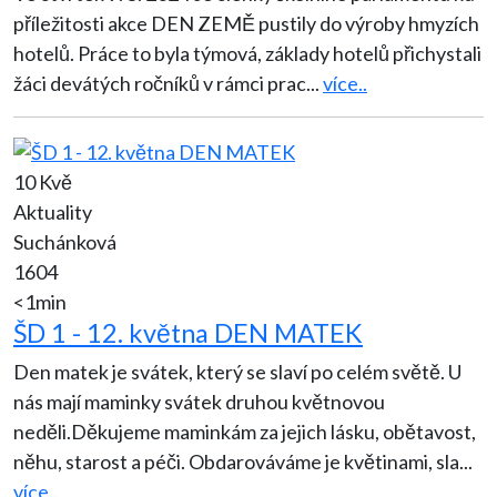
příležitosti akce DEN ZEMĚ pustily do výroby hmyzích
hotelů. Práce to byla týmová, základy hotelů přichystali
žáci devátých ročníků v rámci prac
...
více..
10 Kvě
Aktuality
Suchánková
1604
<1min
ŠD 1 - 12. května DEN MATEK
Den matek je svátek, který se slaví po celém světě. U
nás mají maminky svátek druhou květnovou
neděli.Děkujeme maminkám za jejich lásku, obětavost,
něhu, starost a péči. Obdarováváme je květinami, sla
...
více..