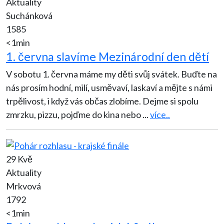
Aktuality
Suchánková
1585
<1min
1. června slavíme Mezinárodní den dětí
V sobotu 1. června máme my děti svůj svátek. Buďte na
nás prosím hodní, milí, usměvaví, laskaví a mějte s námi
trpělivost, i když vás občas zlobíme. Dejme si spolu
zmrzku, pizzu, pojďme do kina nebo
...
více..
29 Kvě
Aktuality
Mrkvová
1792
<1min