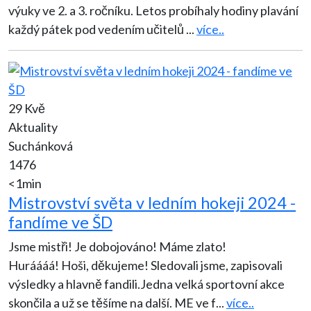
výuky ve 2. a 3. ročníku. Letos probíhaly hodiny plavání
každý pátek pod vedením učitelů
...
více..
29 Kvě
Aktuality
Suchánková
1476
<1min
Mistrovství světa v ledním hokeji 2024 -
fandíme ve ŠD
Jsme mistři! Je dobojováno! Máme zlato!
Huráááá! Hoši, děkujeme! Sledovali jsme, zapisovali
výsledky a hlavně fandili.Jedna velká sportovní akce
skončila a už se těšíme na další. ME ve f
...
více..