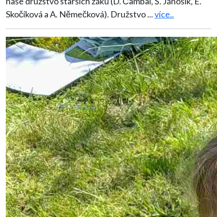
naše družstvo starších žáků (D. Čambal, Š. Jánošík, E.
Skočíková a A. Němečková). Družstvo
...
více..