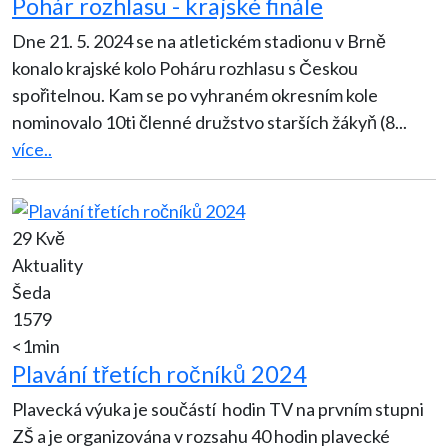
Pohár rozhlasu - krajské finále
Dne 21. 5. 2024 se na atletickém stadionu v Brně
konalo krajské kolo Poháru rozhlasu s Českou
spořitelnou. Kam se po vyhraném okresním kole
nominovalo 10ti členné družstvo starších žákyň (8
...
více..
29 Kvě
Aktuality
Šeda
1579
<1min
Plavání třetích ročníků 2024
Plavecká výuka je součástí hodin TV na prvním stupni
ZŠ a je organizována v rozsahu 40 hodin plavecké