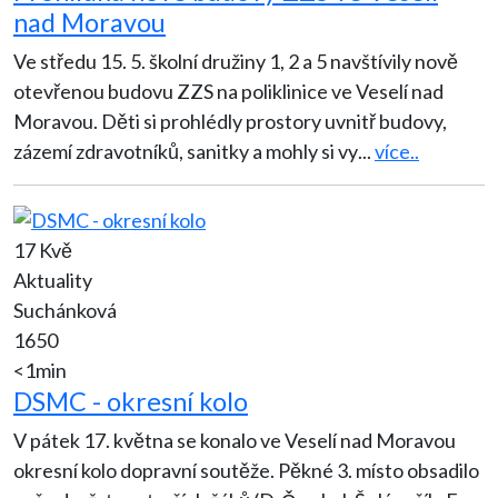
nad Moravou
Ve středu 15. 5. školní družiny 1, 2 a 5 navštívily nově
otevřenou budovu ZZS na poliklinice ve Veselí nad
Moravou. Děti si prohlédly prostory uvnitř budovy,
zázemí zdravotníků, sanitky a mohly si vy
...
více..
17 Kvě
Aktuality
Suchánková
1650
<1min
DSMC - okresní kolo
V pátek 17. května se konalo ve Veselí nad Moravou
okresní kolo dopravní soutěže. Pěkné 3. místo obsadilo