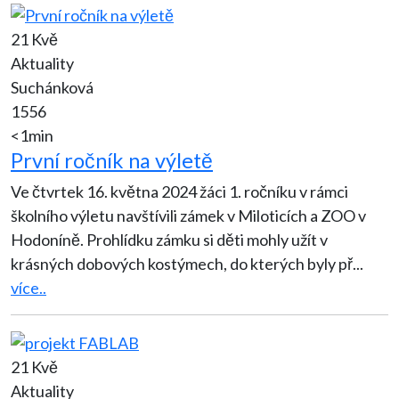
21 Kvě
Aktuality
Suchánková
1556
<1min
První ročník na výletě
Ve čtvrtek 16. května 2024 žáci 1. ročníku v rámci
školního výletu navštívili zámek v Miloticích a ZOO v
Hodoníně. Prohlídku zámku si děti mohly užít v
krásných dobových kostýmech, do kterých byly př
...
více..
21 Kvě
Aktuality