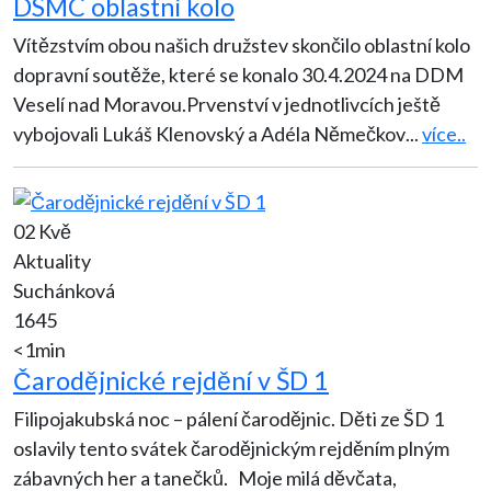
DSMC oblastní kolo
Vítězstvím obou našich družstev skončilo oblastní kolo
dopravní soutěže, které se konalo 30.4.2024 na DDM
Veselí nad Moravou.Prvenství v jednotlivcích ještě
vybojovali Lukáš Klenovský a Adéla Němečkov
...
více..
02 Kvě
Aktuality
Suchánková
1645
<1min
Čarodějnické rejdění v ŠD 1
Filipojakubská noc – pálení čarodějnic. Děti ze ŠD 1
oslavily tento svátek čarodějnickým rejděním plným
zábavných her a tanečků. Moje milá děvčata,