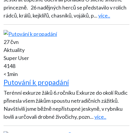
princezně. 26 nadějných herců se představilo v rolích
rádců, králů, kejklířů, chasníků, vojáků, p
...
více..
27 čvn
Aktuality
Super User
4148
<1min
Putování k propadání
Terénní exkurze žáků 6.ročníku Exkurze do okolí Rudic
přinesla všem žákům spoustu netradičních zážitků.
Navštívili jsme běžně nepřístupné jeskyně, v rybníku
lovili a určovali drobné živočichy, pozn
...
více..