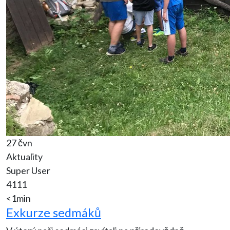
27 čvn
Aktuality
Super User
4111
<1min
Exkurze sedmáků