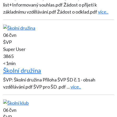
list+Informovaný souhlas.pdf Žádost o přijetí k
základnímu vzdělávání.pdf Žádost o odklad.pdf
více..
06 čvn
ŠVP
Super User
3865
<1min
Školní družina
ŠVP: Školní družina Příloha ŠVP ŠD č.1 - obsah
vzdělávání.pdf ŠVP pro ŠD .pdf
...
více..
06 čvn