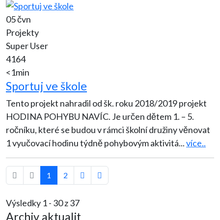
05 čvn
Projekty
Super User
4164
<1min
Sportuj ve škole
Tento projekt nahradil od šk. roku 2018/2019 projekt
HODINA POHYBU NAVÍC. Je určen dětem 1. – 5.
ročníku, které se budou v rámci školní družiny věnovat
1 vyučovací hodinu týdně pohybovým aktivitá
...
více..
1
2
Výsledky 1 - 30 z 37
Archiv aktualit