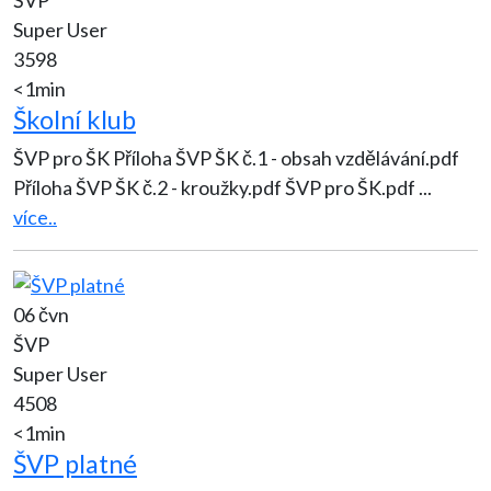
ŠVP
Super User
3598
<1min
Školní klub
ŠVP pro ŠK Příloha ŠVP ŠK č.1 - obsah vzdělávání.pdf
Příloha ŠVP ŠK č.2 - kroužky.pdf ŠVP pro ŠK.pdf
...
více..
06 čvn
ŠVP
Super User
4508
<1min
ŠVP platné