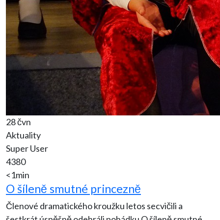
28 čvn
Aktuality
Super User
4380
<1min
O šíleně smutné princezně
Členové dramatického kroužku letos secvičili a
šestkrát úspěšně odehráli pohádku O šíleně smutné