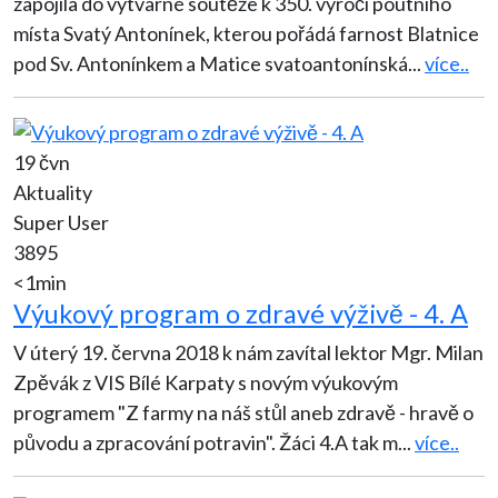
zapojila do výtvarné soutěže k 350. výročí poutního
místa Svatý Antonínek, kterou pořádá farnost Blatnice
pod Sv. Antonínkem a Matice svatoantonínská
...
více..
19 čvn
Aktuality
Super User
3895
<1min
Výukový program o zdravé výživě - 4. A
V úterý 19. června 2018 k nám zavítal lektor Mgr. Milan
Zpěvák z VIS Bílé Karpaty s novým výukovým
programem "Z farmy na náš stůl aneb zdravě - hravě o
původu a zpracování potravin". Žáci 4.A tak m
...
více..