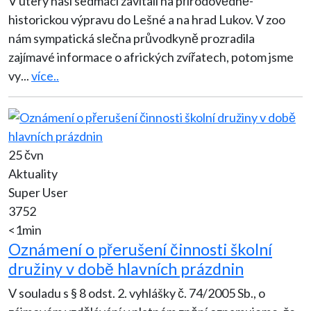
V úterý naši sedmáci zavítali na přírodovědně-
historickou výpravu do Lešné a na hrad Lukov. V zoo
nám sympatická slečna průvodkyně prozradila
zajímavé informace o afrických zvířatech, potom jsme
vy
...
více..
25 čvn
Aktuality
Super User
3752
<1min
Oznámení o přerušení činnosti školní
družiny v době hlavních prázdnin
V souladu s § 8 odst. 2. vyhlášky č. 74/2005 Sb., o