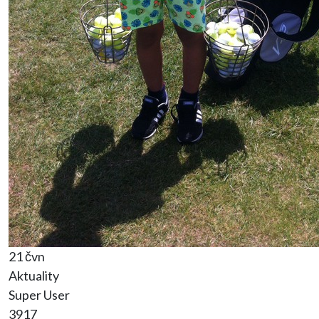
21 čvn
Aktuality
Super User
3917