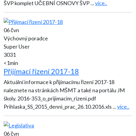
ŠVP komplet UČEBNÍ OSNOVY ŠVP
...
více..
06 čvn
Výchovný poradce
Super User
3031
<1min
Přijímací řízení 2017-18
Aktuální informace k přijímacímu řízení 2017-18
naleznete na stránkách MŠMT a také na portálu JM
školy. 2016-353_o_prijimacim_rizeni.pdf
Prihlaska_SS_2015_denni_prac_26.10.2016.xls
...
více..
06 čvn