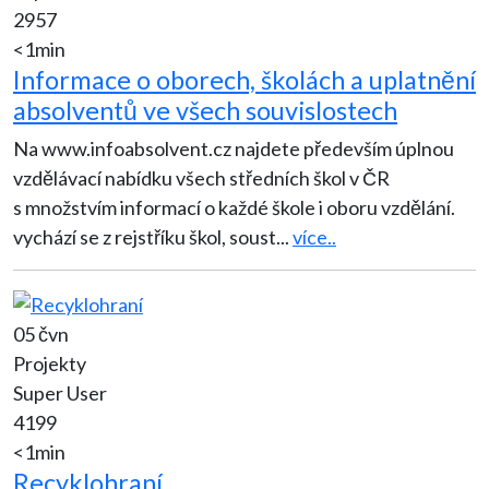
2957
<1min
Informace o oborech, školách a uplatnění
absolventů ve všech souvislostech
Na www.infoabsolvent.cz najdete především úplnou
vzdělávací nabídku všech středních škol v ČR
s množstvím informací o každé škole i oboru vzdělání.
vychází se z rejstříku škol, soust
...
více..
05 čvn
Projekty
Super User
4199
<1min
Recyklohraní