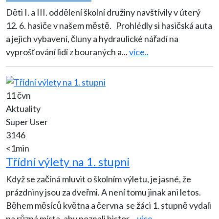
Děti I. a III. oddělení školní družiny navštívily v úterý
12. 6. hasiče v našem městě. Prohlédly si hasičská auta
a jejich vybavení, čluny a hydraulické nářadí na
vyprošťování lidí z bouraných a
...
více..
11 čvn
Aktuality
Super User
3146
<1min
Třídní výlety na 1. stupni
Když se začíná mluvit o školním výletu, je jasné, že
prázdniny jsou za dveřmi. A není tomu jinak ani letos.
Během měsíců května a června se žáci 1. stupně vydali
na různá místa, aby poznali histor
...
více..