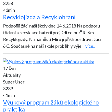
3258
<1min
Recyklojízda a Recyklohraní
Podpořili žáci naší školy dne 14.6.2018 Na podporu
třídění a recyklace baterií projíždí celou ČR tým
Recyklojízdy. Na náměstí Míru ji přišli pozdravit žáci
6.C. Současně na naší škole proběhly výje
...
více..
17 čvn
Aktuality
Super User
3239
<1min
Výukový program žáků ekologického
praktika