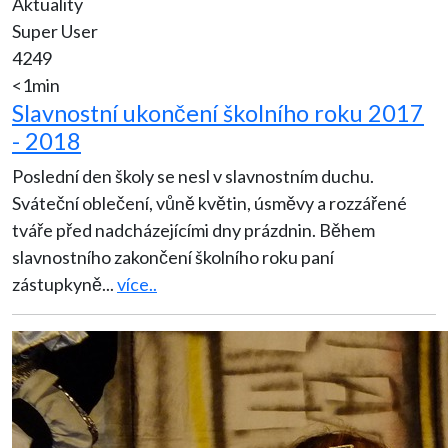
Aktuality
Super User
4249
<1min
Slavnostní ukončení školního roku 2017
- 2018
Poslední den školy se nesl v slavnostním duchu.
Sváteční oblečení, vůně květin, úsměvy a rozzářené
tváře před nadcházejícími dny prázdnin. Během
slavnostního zakončení školního roku paní
zástupkyně
...
více..