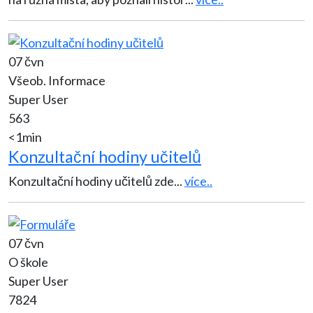
07 čvn
Všeob. Informace
Super User
563
<1min
Konzultační hodiny učitelů
Konzultační hodiny učitelů zde
...
více..
07 čvn
O škole
Super User
7824