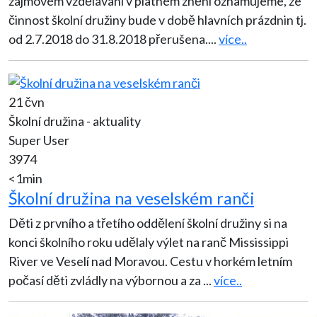
zájmovém vzdělávání v platném znění oznamujeme, že
činnost školní družiny bude v době hlavních prázdnin tj.
od 2.7.2018 do 31.8.2018 přerušena.
...
více..
21 čvn
Školní družina - aktuality
Super User
3974
<1min
Školní družina na veselském ranči
Děti z prvního a třetího oddělení školní družiny si na
konci školního roku udělaly výlet na ranč Mississippi
River ve Veselí nad Moravou. Cestu v horkém letním
počasí děti zvládly na výbornou a za
...
více..