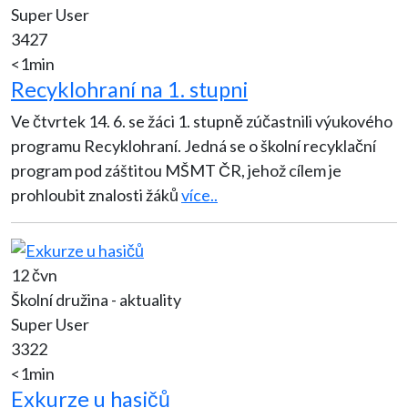
Super User
3427
<1min
Recyklohraní na 1. stupni
Ve čtvrtek 14. 6. se žáci 1. stupně zúčastnili výukového
programu Recyklohraní. Jedná se o školní recyklační
program pod záštitou MŠMT ČR, jehož cílem je
prohloubit znalosti žáků
více..
12 čvn
Školní družina - aktuality
Super User
3322
<1min
Exkurze u hasičů