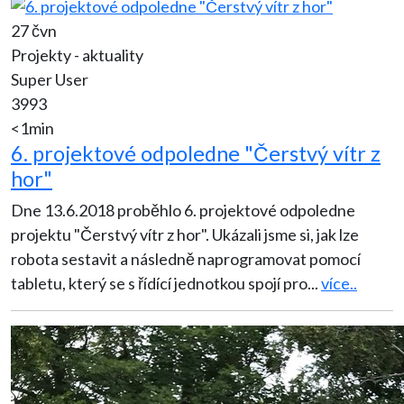
27 čvn
Projekty - aktuality
Super User
3993
<1min
6. projektové odpoledne "Čerstvý vítr z
hor"
Dne 13.6.2018 proběhlo 6. projektové odpoledne
projektu "Čerstvý vítr z hor". Ukázali jsme si, jak lze
robota sestavit a následně naprogramovat pomocí
tabletu, který se s řídící jednotkou spojí pro
...
více..