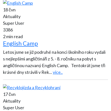
18 čvn
Aktuality
Super User
3386
2 min read
English Camp
Letos jsme se již podruhé na konci školního roku vydali
s nejlepšími angličtináři z 5. - 8. ročníku na pobyt s
angličtinou nazvaný English Camp. Tentokrát jsme tři
krásné dny strávili v Rek
...
více..
17 čvn
Aktuality
Super User