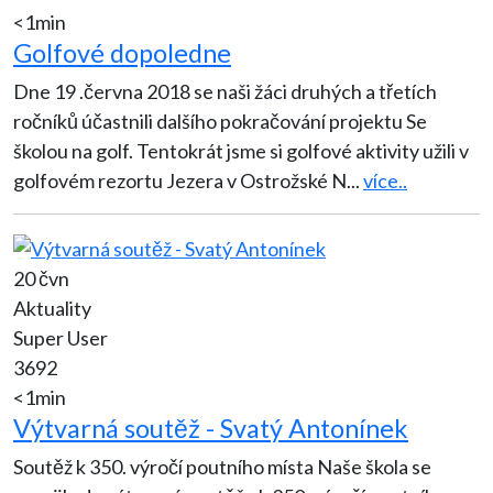
<1min
Golfové dopoledne
Dne 19 .června 2018 se naši žáci druhých a třetích
ročníků účastnili dalšího pokračování projektu Se
školou na golf. Tentokrát jsme si golfové aktivity užili v
golfovém rezortu Jezera v Ostrožské N
...
více..
20 čvn
Aktuality
Super User
3692
<1min
Výtvarná soutěž - Svatý Antonínek
Soutěž k 350. výročí poutního místa Naše škola se