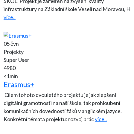
ŠKOL. Projekt je zaměřen na zvýšení kvality
infrastruktury na Základní škole Veselí nad Moravou, H
více..
05 čvn
Projekty
Super User
4980
<1min
Erasmus+
Cílem tohoto dvouletého projektu je jak zlepšení
digitální gramotnosti na naší škole, tak prohloubení
komunikačních dovedností žáků v anglickém jazyce.
Konkrétní témata projektu: rozvoj prác
více..