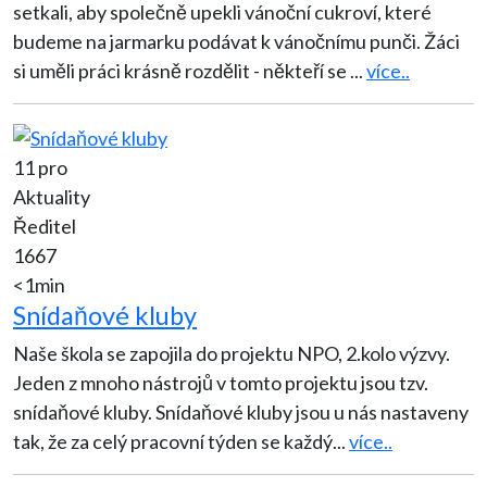
setkali, aby společně upekli vánoční cukroví, které
budeme na jarmarku podávat k vánočnímu punči. Žáci
si uměli práci krásně rozdělit - někteří se
...
více..
11 pro
Aktuality
Ředitel
1667
<1min
Snídaňové kluby
Naše škola se zapojila do projektu NPO, 2.kolo výzvy.
Jeden z mnoho nástrojů v tomto projektu jsou tzv.
snídaňové kluby. Snídaňové kluby jsou u nás nastaveny
tak, že za celý pracovní týden se každý
...
více..