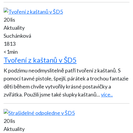
20 lis
Aktuality
Suchánková
1813
<1min
Tvoření z kaštanů v ŠD5
K podzimu neodmyslitelně patří tvoření z kaštanů. S
pomocí tavné pistole, špejlí, párátek a trochou fantazie
děti během chvíle vytvořily krásné postavičky a
zvířátka. Použili jsme také slupky kaštanů
...
více..
20 lis
Aktuality