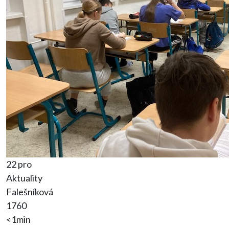
22 pro
Aktuality
Falešníková
1760
<1min