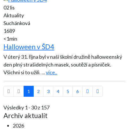
02 lis
Aktuality
Suchánková
1689
<1min
Halloween v ŠD4
V úterý 31. října byl v naší školní družině halloweenský
den plný strašidelných masek, soutěží a písniček.
Všichni si to užili.
...
více..
1
2
3
4
5
6
Výsledky 1 - 30 z 157
Archiv aktualit
2026