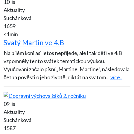
10 lis
Aktuality
Suchánková
1659
<1min
Svatý Martin ve 4.B
Na bílém koni asi letos nepřijede, ale i tak děti ve 4.B
vzpomněly tento svátek tematickou výukou.
Vyučování začalo písní „Martine, Martine“, následovala
četba pověsti o jeho životě, diktát na svatom
...
více..
09 lis
Aktuality
Suchánková
1587