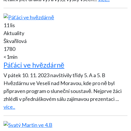
11 lis
Aktuality
Škvařilová
1780
<1min
Páťáci ve hvězdárně
V pátek 10. 11. 2023 navštívily třídy 5. A a 5. B
Hvězdárnu ve Veselí nad Moravou, kde pro ně byl
připraven program o sluneční soustavě. Nejprve žáci
zhlédli v přednáškovém sálu zajímavou prezentaci
...
více..