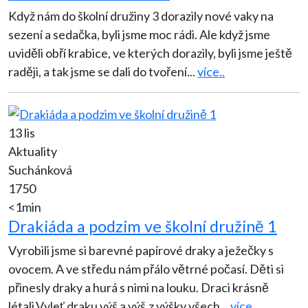
Když nám do školní družiny 3 dorazily nové vaky na
sezení a sedačka, byli jsme moc rádi. Ale když jsme
uviděli obří krabice, ve kterých dorazily, byli jsme ještě
raději, a tak jsme se dali do tvoření
...
více..
13 lis
Aktuality
Suchánková
1750
<1min
Drakiáda a podzim ve školní družině 1
Vyrobili jsme si barevné papírové draky a ježečky s
ovocem. A ve středu nám přálo větrné počasí. Děti si
přinesly draky a hurá s nimi na louku. Draci krásně
létali.Vyleť draku výš a výš,z výšky všech
...
více..