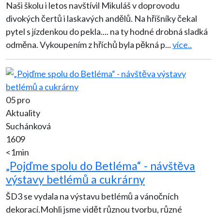
Naši školu i letos navštívil Mikuláš v doprovodu
divokých čertů i laskavých andělů. Na hříšníky čekal
pytel s jízdenkou do pekla.... na ty hodné drobná sladká
odměna. Vykoupením z hříchů byla pěkná p
...
více..
05 pro
Aktuality
Suchánková
1609
<1min
„Pojďme spolu do Betléma“ - návštěva
výstavy betlémů a cukrárny
ŠD3 se vydala na výstavu betlémů a vánočních
dekorací.Mohli jsme vidět různou tvorbu, různé