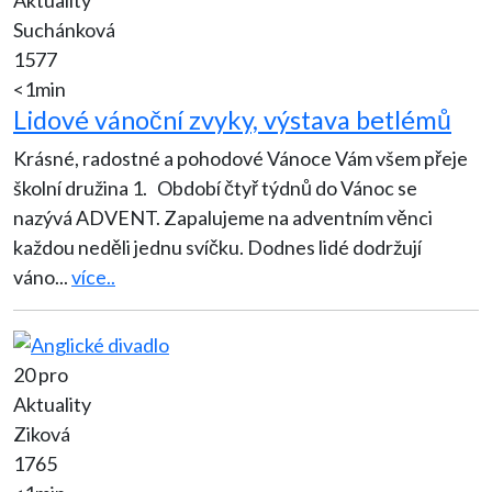
Suchánková
1577
<1min
Lidové vánoční zvyky, výstava betlémů
Krásné, radostné a pohodové Vánoce Vám všem přeje
školní družina 1. Období čtyř týdnů do Vánoc se
nazývá ADVENT. Zapalujeme na adventním věnci
každou neděli jednu svíčku. Dodnes lidé dodržují
váno
...
více..
20 pro
Aktuality
Ziková
1765