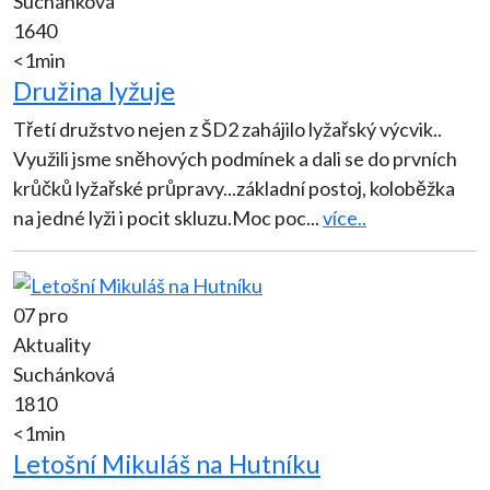
Suchánková
1640
<1min
Družina lyžuje
Třetí družstvo nejen z ŠD2 zahájilo lyžařský výcvik..
Využili jsme sněhových podmínek a dali se do prvních
krůčků lyžařské průpravy...základní postoj, koloběžka
na jedné lyži i pocit skluzu.Moc poc
...
více..
07 pro
Aktuality
Suchánková
1810
<1min
Letošní Mikuláš na Hutníku