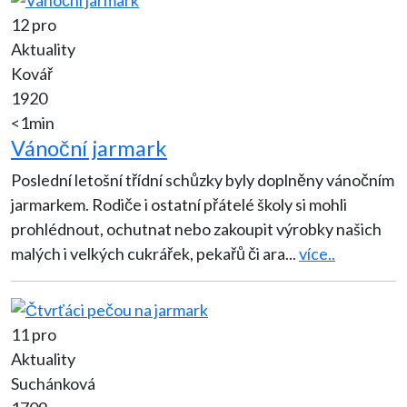
12 pro
Aktuality
Kovář
1920
<1min
Vánoční jarmark
Poslední letošní třídní schůzky byly doplněny vánočním
jarmarkem. Rodiče i ostatní přátelé školy si mohli
prohlédnout, ochutnat nebo zakoupit výrobky našich
malých i velkých cukrářek, pekařů či ara
...
více..
11 pro
Aktuality
Suchánková