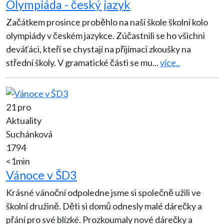
Olympiáda - český jazyk
Začátkem prosince proběhlo na naší škole školní kolo
olympiády v českém jazykce. Zúčastnili se ho všichni
deváťáci, kteří se chystají na přijímací zkoušky na
střední školy. V gramatické části se mu
...
více..
21 pro
Aktuality
Suchánková
1794
<1min
Vánoce v ŠD3
Krásné vánoční odpoledne jsme si společně užili ve
školní družině. Děti si domů odnesly malé dárečky a
přání pro své blízké. Prozkoumaly nové dárečky a