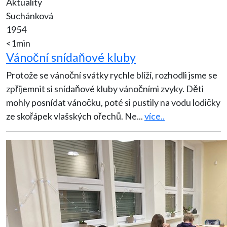
Aktuality
Suchánková
1954
<1min
Vánoční snídaňové kluby
Protože se vánoční svátky rychle blíží, rozhodli jsme se
zpříjemnit si snídaňové kluby vánočními zvyky. Děti
mohly posnídat vánočku, poté si pustily na vodu lodičky
ze skořápek vlašských ořechů. Ne
...
více..