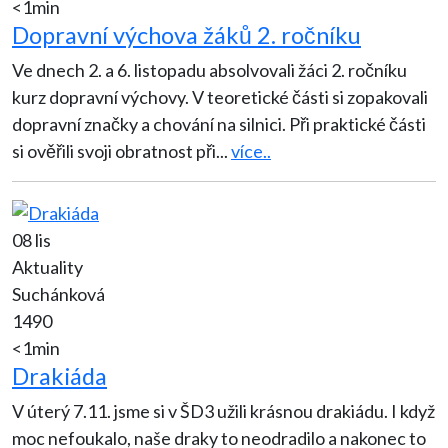
<1min
Dopravní výchova žáků 2. ročníku
Ve dnech 2. a 6. listopadu absolvovali žáci 2. ročníku
kurz dopravní výchovy. V teoretické části si zopakovali
dopravní značky a chování na silnici. Při praktické části
si ověřili svoji obratnost při
...
více..
08 lis
Aktuality
Suchánková
1490
<1min
Drakiáda
V úterý 7.11. jsme si v ŠD3 užili krásnou drakiádu. I když
moc nefoukalo, naše draky to neodradilo a nakonec to