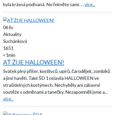
byla krásná podívaná. No řekněte sami.
...
více..
06 lis
Aktuality
Suchánková
1651
<1min
AŤ ŽIJE HALLOWEEN!
Svátek plný příšer, kostlivců, upírů, čarodějek, zombíků
a jiné havěti. Také ŠD 1 oslavila HALLOWEEN ve
strašidelných kostýmech. Nechyběly ani zábavné
soutěže s odměnami a tanečky. Nezapomněli jsme a
...
více..