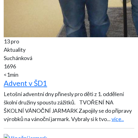
13 pro
Aktuality
Suchánková
1696
<1min
Advent v ŠD1
Letošní adventní dny přinesly pro děti z 1. oddělení
školní družiny spoustu zážitků. TVOŘENÍ NA
ŠKOLNÍ VÁNOČNÍ JARMARK Zapojily se do přípravy
výrobků na vánoční jarmark. Vybraly si k tvo
...
více..