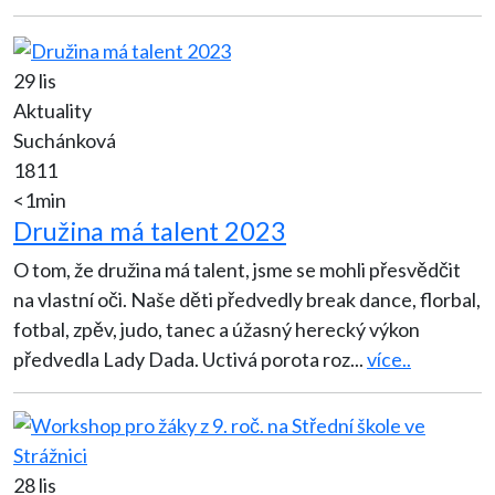
29 lis
Aktuality
Suchánková
1811
<1min
Družina má talent 2023
O tom, že družina má talent, jsme se mohli přesvědčit
na vlastní oči. Naše děti předvedly break dance, florbal,
fotbal, zpěv, judo, tanec a úžasný herecký výkon
předvedla Lady Dada. Uctivá porota roz
...
více..
28 lis