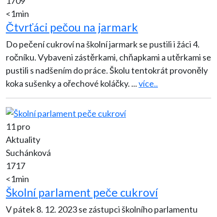
1709
<1min
Čtvrťáci pečou na jarmark
Do pečení cukroví na školní jarmark se pustili i žáci 4.
ročníku. Vybaveni zástěrkami, chňapkami a utěrkami se
pustili s nadšením do práce. Školu tentokrát provoněly
koka sušenky a ořechové koláčky.
...
více..
11 pro
Aktuality
Suchánková
1717
<1min
Školní parlament peče cukroví
V pátek 8. 12. 2023 se zástupci školního parlamentu