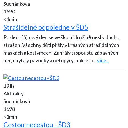
Suchánková
1690
<1min
Strašidelné odpoledne v ŠD5
Poslední říjnový den se ve školní družině nesl v duchu
strašení.Všechny děti přišly v krásných strašidelných
maskách a kostýmech. Zahrály si spoustu zábavných
her, chytaly pavouky a netopýry, nakresli
...
více..
19 lis
Aktuality
Suchánková
1698
<1min
Cestou necestou - ŠD3