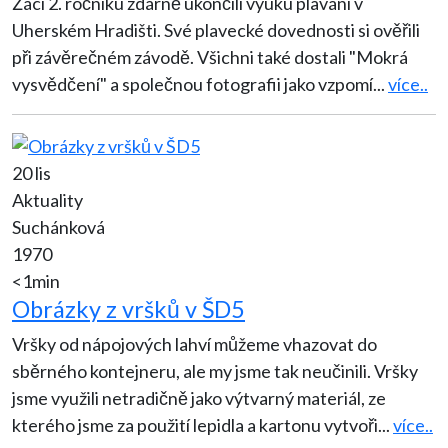
Žáci 2. ročníku zdárně ukončili výuku plavání v
Uherském Hradišti. Své plavecké dovednosti si ověřili
při závěrečném závodě. Všichni také dostali "Mokrá
vysvědčení" a společnou fotografii jako vzpomí
...
více..
20 lis
Aktuality
Suchánková
1970
<1min
Obrázky z vršků v ŠD5
Vršky od nápojových lahví můžeme vhazovat do
sběrného kontejneru, ale my jsme tak neučinili. Vršky
jsme využili netradičně jako výtvarný materiál, ze
kterého jsme za použití lepidla a kartonu vytvoři
...
více..