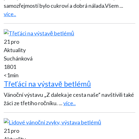
samozřejmostí bylo cukroví a dobrá nálada.Všem
...
více..
21 pro
Aktuality
Suchánková
1801
<1min
Třeťáci na výstavě betlémů
Vánoční výstavu „Z daleka je cesta naše“ navštívili také
žáci ze třetího ročníku.
...
více..
21 pro
Aktuality